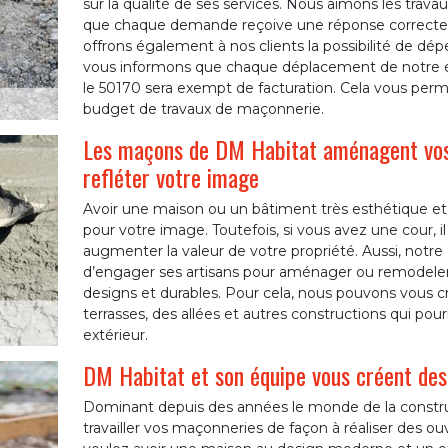
sur la qualité de ses services. Nous aimons les trav
que chaque demande reçoive une réponse correcte 
offrons également à nos clients la possibilité de dé
vous informons que chaque déplacement de notre é
le 50170 sera exempt de facturation. Cela vous perm
budget de travaux de maçonnerie.
Les maçons de DM Habitat aménagent vos
refléter votre image
Avoir une maison ou un bâtiment très esthétique e
pour votre image. Toutefois, si vous avez une cour, 
augmenter la valeur de votre propriété. Aussi, notr
d’engager ses artisans pour aménager ou remodele
designs et durables. Pour cela, nous pouvons vous c
terrasses, des allées et autres constructions qui pou
extérieur.
DM Habitat et son équipe vous créent de
Dominant depuis des années le monde de la constru
travailler vos maçonneries de façon à réaliser des ou