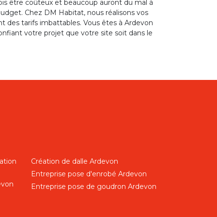
fois être coûteux et beaucoup auront du mal à
 budget. Chez DM Habitat, nous réalisons vos
t des tarifs imbattables. Vous êtes à Ardevon
fiant votre projet que votre site soit dans le
ation
Création de dalle Ardevon
Entreprise pose d'enrobé Ardevon
evon
Entreprise pose de goudron Ardevon