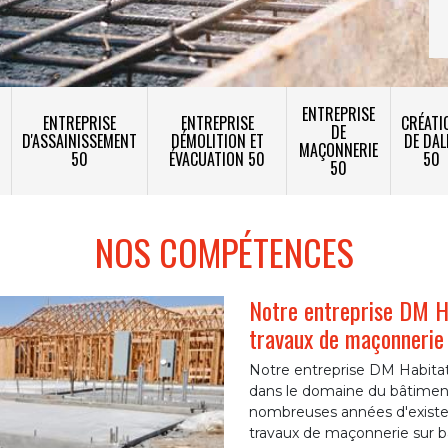
ENTREPRISE
ENTREPRISE
ENTREPRISE
CRÉATI
DE
T
D'ASSAINISSEMENT
DÉMOLITION ET
DE DAL
MAÇONNERIE
50
ÉVACUATION 50
50
50
NOS COMPÉTENCES
Notre entreprise DM Ha
travaux de maçonnerie
Notre entreprise DM Habitat,
dans le domaine du bâtiment
nombreuses années d'existe
travaux de maçonnerie sur b