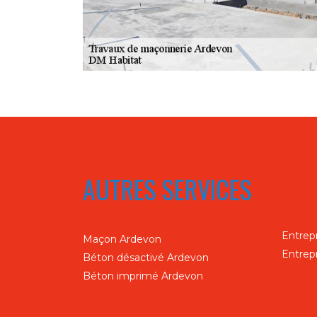
AUTRES SERVICES
Entrep
Maçon Ardevon
Entrep
Béton désactivé Ardevon
Béton imprimé Ardevon