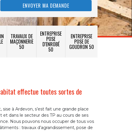
ENTREPRISE
ON
TRAVAUX DE
ENTREPRISE
POSE
LE
MAÇONNERIE
POSE DE
D'ENROBÉ
50
GOUDRON 50
50
bitat effectue toutes sortes de
 sise à Ardevon, s’est fait une grande place
 et dans le secteur des TP au cours de ses
nce. Nous pouvons nous occuper de tous vos
âtiments : travaux d’agrandissement, pose de