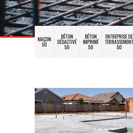
BÉTON
BÉTON
ENTREPRISE DE
MAÇON
DÉSACTIVÉ
IMPRIMÉ
TERRASSEMEN
50
50
50
50