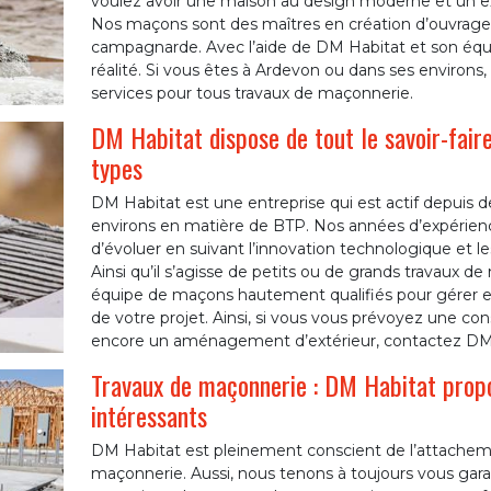
voulez avoir une maison au design moderne et un exté
Nos maçons sont des maîtres en création d’ouvrage
campagnarde. Avec l’aide de DM Habitat et son équ
réalité. Si vous êtes à Ardevon ou dans ses environs, 
services pour tous travaux de maçonnerie.
DM Habitat dispose de tout le savoir-fair
types
DM Habitat est une entreprise qui est actif depuis 
environs en matière de BTP. Nos années d’expérience
d’évoluer en suivant l’innovation technologique et 
Ainsi qu’il s’agisse de petits ou de grands travaux 
équipe de maçons hautement qualifiés pour gérer et 
de votre projet. Ainsi, si vous vous prévoyez une co
encore un aménagement d’extérieur, contactez DM
Travaux de maçonnerie : DM Habitat propos
intéressants
DM Habitat est pleinement conscient de l’attacheme
maçonnerie. Aussi, nous tenons à toujours vous garan