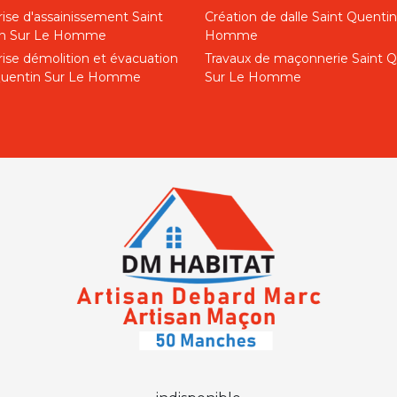
ise d'assainissement Saint
Création de dalle Saint Quentin
in Sur Le Homme
Homme
rise démolition et évacuation
Travaux de maçonnerie Saint 
Quentin Sur Le Homme
Sur Le Homme