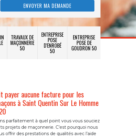
ENTREPRISE
ON
TRAVAUX DE
ENTREPRISE
POSE
LE
MAÇONNERIE
POSE DE
D'ENROBÉ
50
GOUDRON 50
50
t payer aucune facture pour les
maçons à Saint Quentin Sur Le Homme
220
s parfaitement à quel point vous vous souciez
ents projets de maçonnerie. C’est pourquoi nous
 offrir des prestations de qualités avec l’aide