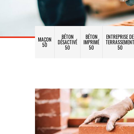
BÉTON
BÉTON
ENTREPRISE DE
MAÇON
DÉSACTIVÉ
IMPRIMÉ
TERRASSEMEN
50
50
50
50