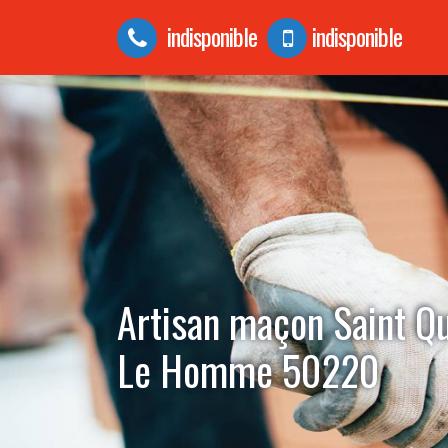
indisponible
indisponible
Artisan maçon Saint Qu
Le Homme 50220