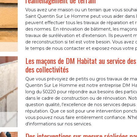
réaménagement de terrain
Vous avez une maison ou un terrain que vous souhait
Saint Quentin Sur Le Homme peut vous aider dans la
peuvent effectuer tous les travaux de réparation e
des normes. En rénovation de bâtiment, les maçon
travaux de surélévation et d’extension. Ils peuvent
de reconstruction si tel est votre besoin. Vous avez d
le temps de nous contacter et exposez-nous votre p
Les maçons de DM Habitat au service des p
des collectivités
Que vous prévoyiez de petits ou gros travaux de maç
Quentin Sur Le Homme est notre entreprise DM Hab
long du 50220 pour répondre aux besoins des particuli
dans le cadre de construction ou de rénovation. Not
question qualité, l’excellence de nos services depuis
réputation. Que ce soit pour une intervention ponctue
vous pouvez nous faire entièrement confiance. N'hé
d'informations sur nos services.
Des interventions sur mesure réalisées p