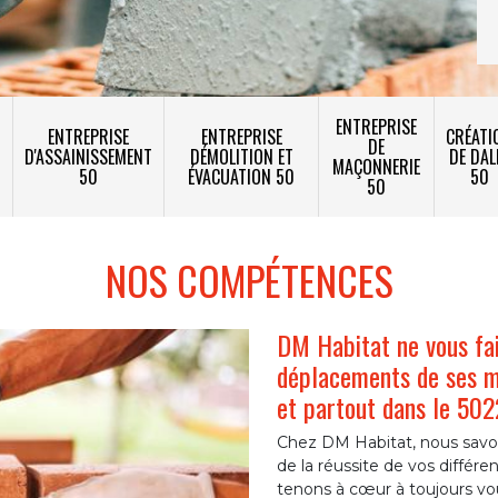
ENTREPRISE
ENTREPRISE
ENTREPRISE
CRÉATI
DE
T
D'ASSAINISSEMENT
DÉMOLITION ET
DE DAL
MAÇONNERIE
50
ÉVACUATION 50
50
50
NOS COMPÉTENCES
DM Habitat ne vous fai
déplacements de ses 
et partout dans le 50
Chez DM Habitat, nous savon
de la réussite de vos différ
tenons à cœur à toujours vous