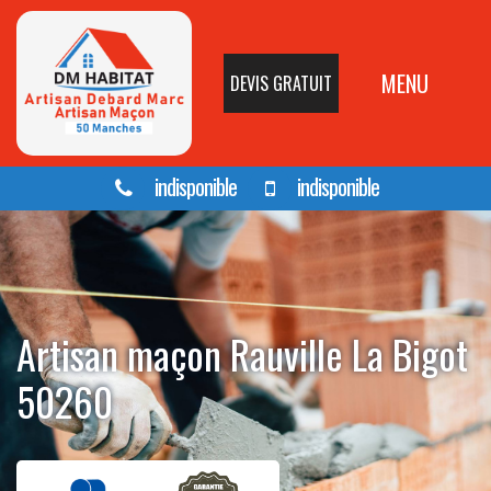
MENU
DEVIS GRATUIT
indisponible
indisponible
Artisan maçon Rauville La Bigot
50260