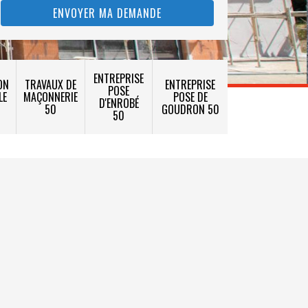
ENTREPRISE
ON
TRAVAUX DE
ENTREPRISE
POSE
LE
MAÇONNERIE
POSE DE
D'ENROBÉ
50
GOUDRON 50
50