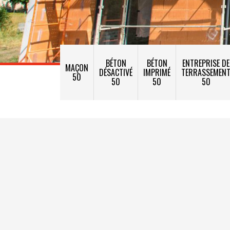
BÉTON
BÉTON
ENTREPRISE DE
MAÇON
DÉSACTIVÉ
IMPRIMÉ
TERRASSEMEN
50
50
50
50