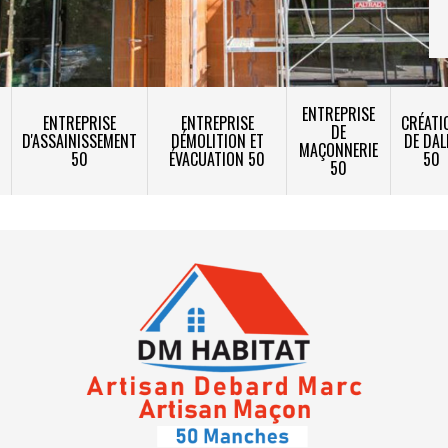
ENTREPRISE
ENTREPRISE
ENTREPRISE
CRÉATI
DE
T
D'ASSAINISSEMENT
DÉMOLITION ET
DE DAL
MAÇONNERIE
50
ÉVACUATION 50
50
50