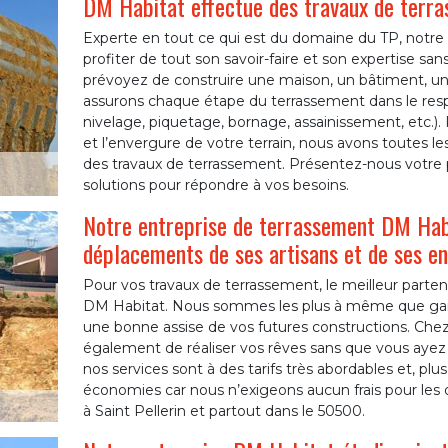
DM Habitat effectue des travaux de terras
Experte en tout ce qui est du domaine du TP, notre e
profiter de tout son savoir-faire et son expertise sa
prévoyez de construire une maison, un bâtiment, u
assurons chaque étape du terrassement dans le respec
nivelage, piquetage, bornage, assainissement, etc.)
et l’envergure de votre terrain, nous avons toutes l
des travaux de terrassement. Présentez-nous votre p
solutions pour répondre à vos besoins.
Notre entreprise de terrassement DM Habi
déplacements de ses artisans et de ses en
Pour vos travaux de terrassement, le meilleur partenai
DM Habitat. Nous sommes les plus à même que garant
une bonne assise de vos futures constructions. Ch
également de réaliser vos rêves sans que vous ayez à
nos services sont à des tarifs très abordables et, pl
économies car nous n’exigeons aucun frais pour les
à Saint Pellerin et partout dans le 50500.