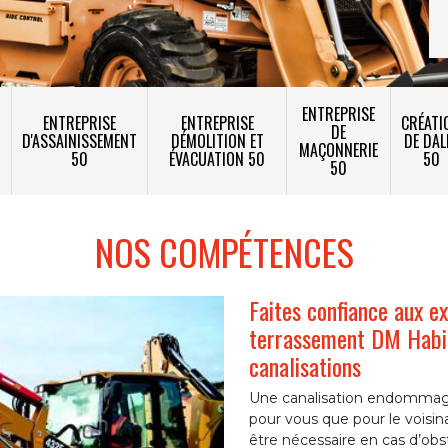
ENTREPRISE
ENTREPRISE
ENTREPRISE
CRÉATI
DE
T
D'ASSAINISSEMENT
DÉMOLITION ET
DE DAL
MAÇONNERIE
50
ÉVACUATION 50
50
50
NOS COMPÉTENCES
Faites confiance aux e
terrassement DM Habit
canalisations
Une canalisation endommagé
pour vous que pour le voisi
être nécessaire en cas d’obs