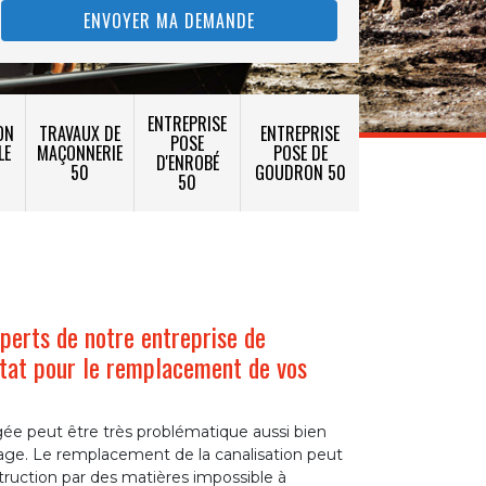
ENTREPRISE
ON
TRAVAUX DE
ENTREPRISE
POSE
LE
MAÇONNERIE
POSE DE
D'ENROBÉ
50
GOUDRON 50
50
xperts de notre entreprise de
at pour le remplacement de vos
e peut être très problématique aussi bien
nage. Le remplacement de la canalisation peut
truction par des matières impossible à