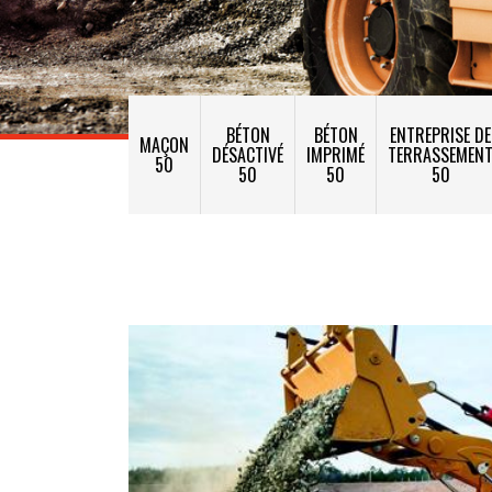
BÉTON
BÉTON
ENTREPRISE DE
MAÇON
DÉSACTIVÉ
IMPRIMÉ
TERRASSEMEN
50
50
50
50