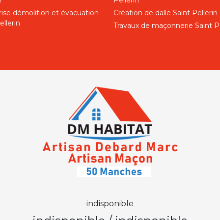
n
Pellerin
rise démolition et évacuation
Création de dalle Saint Pellerin
ellerin
Travaux de maçonnerie Saint Pe
indisponible