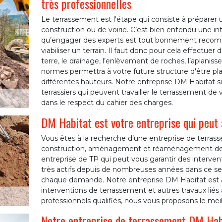
très professionnelles
Le terrassement est l'étape qui consiste à préparer un
construction ou de voirie. C’est bien entendu une int
qu’engager des experts est tout bonnement recom
viabiliser un terrain. Il faut donc pour cela effectuer d
terre, le drainage, l’enlèvement de roches, l’aplanis
normes permettra à votre future structure d'être plac
différentes hauteurs. Notre entreprise DM Habitat si
terrassiers qui peuvent travailler le terrassement de 
dans le respect du cahier des charges.
DM Habitat est votre entreprise qui peut
Vous êtes à la recherche d’une entreprise de terras
construction, aménagement et réaménagement de ter
entreprise de TP qui peut vous garantir des interv
très actifs depuis de nombreuses années dans ce se
chaque demande. Notre entreprise DM Habitat est à 
interventions de terrassement et autres travaux lié
professionnels qualifiés, nous vous proposons le meil
Notre entreprise de terrassement DM Hab