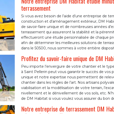
Notre entreprise DM Habitat étudie min
terrassement
Si vous avez besoin de l’aide d’une entreprise de te
construction et d’aménagement extérieur, DM Habita
de savoir-faire unique et de nombreuses années d’ex
terrassement qui assureront la stabilité et la pérenn
effectueront une étude personnalisée de chaque proj
afin de déterminer les meilleures solutions de terras
dans le 50500, nous sommes à votre entière disposit
Profitez du savoir-faire unique de DM Hab
Peu importe l’envergure de votre chantier et le type 
à Saint Pellerin peut vous garantir le succès de vos 
unique et notre expertise nous permettent de relever
chantier dans les règles de l’art. Nos artisans polyva
viabilisation et la modélisation de votre terrain, l’e
nivellement et le dénivellement de vos sols, etc. N’h
de DM Habitat si vous voulez vous assurer du bon d
Notre entreprise de terrassement DM Habi