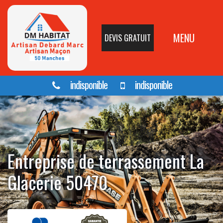
MENU
DEVIS GRATUIT
indisponible
indisponible
Entreprise de terrassement La
Glacerie 50470