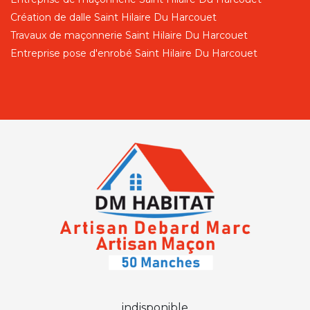
Création de dalle Saint Hilaire Du Harcouet
Travaux de maçonnerie Saint Hilaire Du Harcouet
Entreprise pose d'enrobé Saint Hilaire Du Harcouet
indisponible