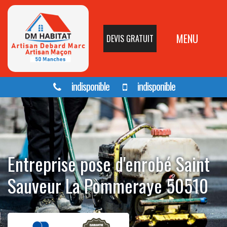
MENU
DEVIS GRATUIT
indisponible
indisponible
Entreprise pose d'enrobé Saint
Sauveur La Pommeraye 50510