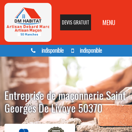
MENU
DEVIS GRATUIT
indisponible
indisponible
Entreprise de maçonnerie Saint
Georges De Livoye 50370