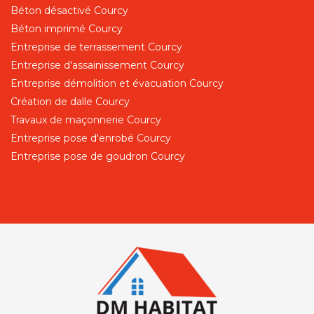
Béton désactivé Courcy
Béton imprimé Courcy
Entreprise de terrassement Courcy
Entreprise d'assainissement Courcy
Entreprise démolition et évacuation Courcy
Création de dalle Courcy
Travaux de maçonnerie Courcy
Entreprise pose d'enrobé Courcy
Entreprise pose de goudron Courcy