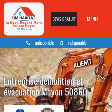
MENU
DEVIS GRATUIT
indisponible
indisponible
Entreprise démolition et
évacuation Moyon 50860