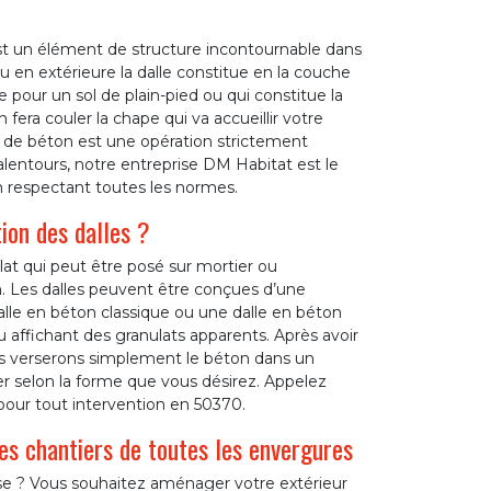
est un élément de structure incontournable dans
u en extérieure la dalle constitue en la couche
 pour un sol de plain-pied ou qui constitue la
 fera couler la chape qui va accueillir votre
e de béton est une opération strictement
alentours, notre entreprise DM Habitat est le
n respectant toutes les normes.
ion des dalles ?
at qui peut être posé sur mortier ou
n. Les dalles peuvent être conçues d’une
alle en béton classique ou une dalle en béton
 ou affichant des granulats apparents. Après avoir
s verserons simplement le béton dans un
r selon la forme que vous désirez. Appelez
pour tout intervention en 50370.
es chantiers de toutes les envergures
sse ? Vous souhaitez aménager votre extérieur