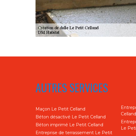
AUTRES SERVICES
Entrepr
Maçon Le Petit Celland
Cellan
Béton désactivé Le Petit Celland
Entrep
Béton imprimé Le Petit Celland
Le Peti
Entreprise de terrassement Le Petit