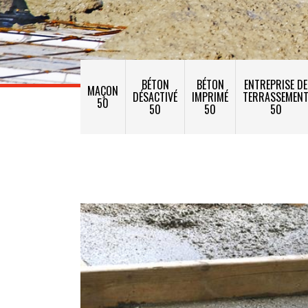
BÉTON
BÉTON
ENTREPRISE DE
MAÇON
DÉSACTIVÉ
IMPRIMÉ
TERRASSEMEN
50
50
50
50