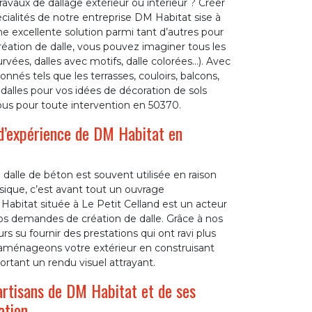
avaux de dallage extérieur ou intérieur ? Créer
cialités de notre entreprise DM Habitat sise à
ne excellente solution parmi tant d’autres pour
réation de dalle, vous pouvez imaginer tous les
urvées, dalles avec motifs, dalle colorées…). Avec
nés tels que les terrasses, couloirs, balcons,
 dalles pour vos idées de décoration de sols
s pour toute intervention en 50370.
d’expérience de DM Habitat en
dalle de béton est souvent utilisée en raison
sique, c’est avant tout un ouvrage
Habitat située à Le Petit Celland est un acteur
s demandes de création de dalle. Grâce à nos
 su fournir des prestations qui ont ravi plus
 aménageons votre extérieur en construisant
ortant un rendu visuel attrayant.
artisans de DM Habitat et de ses
ation