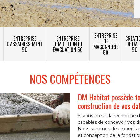
ENTREPRISE
ENTREPRISE
ENTREPRISE
CRÉATI
DE
T
D'ASSAINISSEMENT
DÉMOLITION ET
DE DAL
MAÇONNERIE
50
ÉVACUATION 50
50
50
NOS COMPÉTENCES
DM Habitat possède tou
construction de vos da
Si vous êtes à la recherche d
capables de concevoir vos da
Nous sommes des experts en 
et conception de la fondat