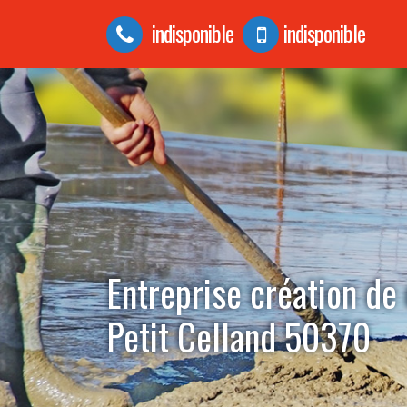
indisponible
indisponible
Entreprise création de 
Petit Celland 50370