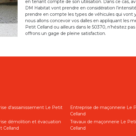
en tenant compte de son utilisation. Dans ce cas, ava
DM Habitat vont prendre en considération l’intensité
prendre en compte les types de véhicules qui vont y c
nous allons concevoir vos dalles en appliquant les m
Petit Celland ou ailleurs dans le 50370, n’hésitez pa
offrons un gage de pleine satisfaction.
ise d'assainissement Le Petit
Entreprise de maçonnerie Le P
d
Celland
rise démolition et évacuation
Travaux de maçonnerie Le Peti
t Celland
Celland