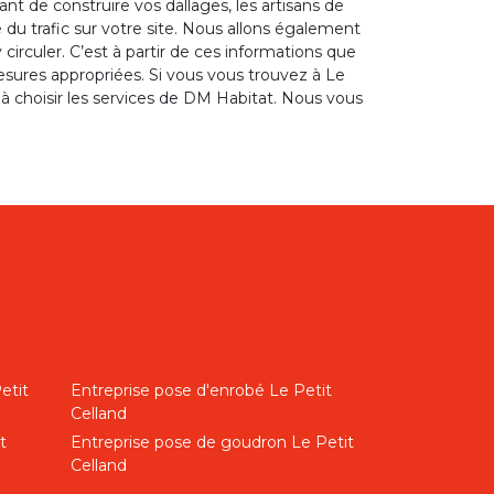
nt de construire vos dallages, les artisans de
 du trafic sur votre site. Nous allons également
irculer. C’est à partir de ces informations que
esures appropriées. Si vous vous trouvez à Le
s à choisir les services de DM Habitat. Nous vous
etit
Entreprise pose d'enrobé Le Petit
Celland
t
Entreprise pose de goudron Le Petit
Celland