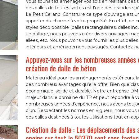
Vous souhaitez aménager vos sols en réalisant des tr
des dalles de toutes sortes est l'une des grandes spé
Le Petit Celland. Construire ce type d’ouvrage est u
apporter du charme à votre propriété. En effet, en c
styles déco possible (dalles rectangulaires, dalles inc
un dallage, nous pouvons créer divers ouvrages maçon
allées, etc. Nous pouvons vous fournir les plus belles
intérieurs et aménagement paysagés. Contactez-nou
Appuyez-vous sur les nombreuses années 
création de dalle de béton
Matériau idéal pour les aménagements extérieurs, la 
des nombreux avantages qu’elle offre. Bien que clas
économique, solide et durable. Notre entreprise DM 
majeur dans le domaine du TP et peut répondre à vo
nombreuses années d’expérience, nous avons toujours
d’un. Respectant les normes en vigueur, nous vous
des dalles destinées à toutes utilisations tout en app
Création de dalle : Les déplacements des 
engins sur tout le 50370 sont sans factur