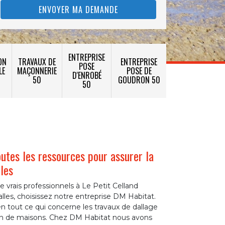
ENTREPRISE
ON
TRAVAUX DE
ENTREPRISE
POSE
LE
MAÇONNERIE
POSE DE
D'ENROBÉ
50
GOUDRON 50
50
tes les ressources pour assurer la
lles
e vrais professionnels à Le Petit Celland
lles, choisissez notre entreprise DM Habitat.
tout ce qui concerne les travaux de dallage
ion de maisons. Chez DM Habitat nous avons