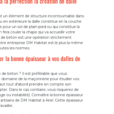
 la perfection la création de dalle
est un élément de structure incontournable dans
u en extérieure la dalle constitue en la couche
 pour un sol de plain-pied ou qui constitue la
 fera couler la chape qui va accueillir votre
e de béton est une opération strictement
 notre entreprise DM Habitat est le plus la même
outes les normes.
er la bonne épaisseur à vos dalles de
e de béton ? Il est préférable que vous
 le domaine de la maçonnerie pour étudier vos
 faut tout d’abord prendre en compte son
pter. Dans le cas contraire, vous risquerez de
age ou instabilité). Connaître la bonne épaisseur
 artisans de DM Habitat à Airel. Cette épaisseur
vailler.