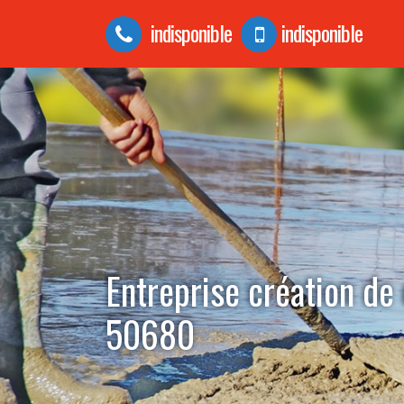
indisponible
indisponible
Entreprise création de 
50680