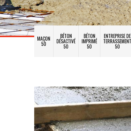
BÉTON
BÉTON
ENTREPRISE DE
MAÇON
DÉSACTIVÉ
IMPRIMÉ
TERRASSEMEN
50
50
50
50