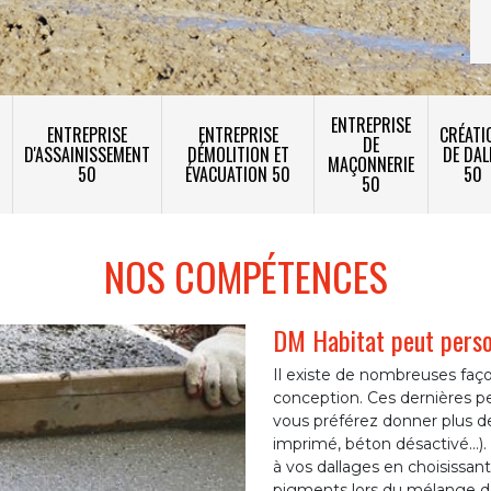
ENTREPRISE
ENTREPRISE
ENTREPRISE
CRÉATI
DE
T
D'ASSAINISSEMENT
DÉMOLITION ET
DE DAL
MAÇONNERIE
50
ÉVACUATION 50
50
50
NOS COMPÉTENCES
DM Habitat peut person
Il existe de nombreuses façon
conception. Ces dernières p
vous préférez donner plus de
imprimé, béton désactivé...
à vos dallages en choisissan
pigments lors du mélange de