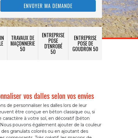
ENTREPRISE
ON
TRAVAUX DE
ENTREPRISE
POSE
LE
MAÇONNERIE
POSE DE
D'ENROBÉ
50
GOUDRON 50
50
naliser vos dalles selon vos envies
s de personnaliser les dalles lors de leur
euvent être conçue en béton classique ou, si
 caractère à votre sol, en décoratif (béton
). Nous pouvons également ajouter de la couleur
t des granulats colorés ou en ajoutant des
s composants. Très créatif, les maçons de