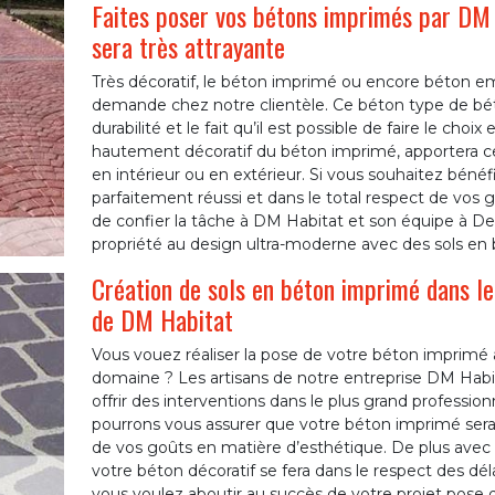
Faites poser vos bétons imprimés par DM H
sera très attrayante
Très décoratif, le béton imprimé ou encore béton em
demande chez notre clientèle. Ce béton type de bét
durabilité et le fait qu’il est possible de faire le cho
hautement décoratif du béton imprimé, apportera cett
en intérieur ou en extérieur. Si vous souhaitez béné
parfaitement réussi et dans le total respect de vos
de confier la tâche à DM Habitat et son équipe à De
propriété au design ultra-moderne avec des sols en
Création de sols en béton imprimé dans le 
de DM Habitat
Vous vouez réaliser la pose de votre béton imprimé a
domaine ? Les artisans de notre entreprise DM Habit
offrir des interventions dans le plus grand professio
pourrons vous assurer que votre béton imprimé sera
de vos goûts en matière d’esthétique. De plus avec l
votre béton décoratif se fera dans le respect des déla
vous voulez aboutir au succès de votre projet pose