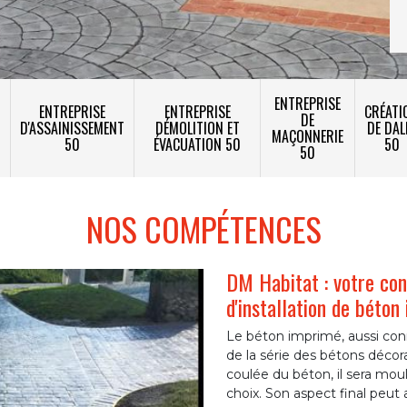
ENTREPRISE
ENTREPRISE
ENTREPRISE
CRÉATI
DE
T
D'ASSAINISSEMENT
DÉMOLITION ET
DE DAL
MAÇONNERIE
50
ÉVACUATION 50
50
50
NOS COMPÉTENCES
DM Habitat : votre con
d'installation de béto
Le béton imprimé, aussi con
de la série des bétons décorat
coulée du béton, il sera moulé
choix. Son aspect final peut 