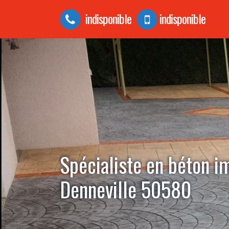
indisponible
indisponible
Spécialiste en béton 
Denneville 50580