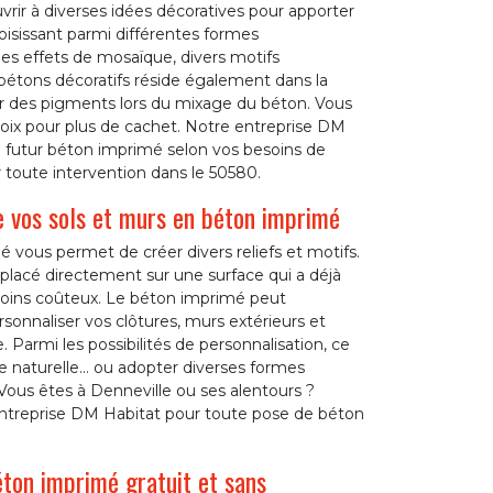
rir à diverses idées décoratives pour apporter
isissant parmi différentes formes
des effets de mosaïque, divers motifs
s bétons décoratifs réside également dans la
outer des pigments lors du mixage du béton. Vous
oix pour plus de cachet. Notre entreprise DM
re futur béton imprimé selon vos besoins de
r toute intervention dans le 50580.
e vos sols et murs en béton imprimé
é vous permet de créer divers reliefs et motifs.
 placé directement sur une surface qui a déjà
 moins coûteux. Le béton imprimé peut
onnaliser vos clôtures, murs extérieurs et
e. Parmi les possibilités de personnalisation, ce
erre naturelle… ou adopter diverses formes
. Vous êtes à Denneville ou ses alentours ?
entreprise DM Habitat pour toute pose de béton
éton imprimé gratuit et sans