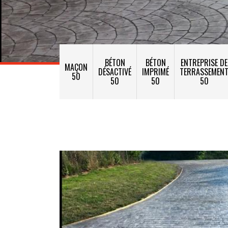
BÉTON
BÉTON
ENTREPRISE DE
MAÇON
DÉSACTIVÉ
IMPRIMÉ
TERRASSEMEN
50
50
50
50