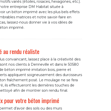
otifs variés (étoiles, rosaces, hexagones, etc.).
 notre entreprise DM Habitat située à
oir un béton imprimé avec les plus bels effets
mbrables matrices et notre savoir-faire en
cas, laissez-nous donner vie à vos idées de
béton imprimé.
 au rendu réaliste
s convaincant, laissez place à la créativité des
ont nos clients à Denneville et dans le 50580
 de béton imprimé imitation bois, pierre et
experts appliquent soigneusement des durcisseurs
éton fraîchement posé. Le moulage ne se fera
iré, ils effectueront les dernières touches de
nettoyé afin de montrer son rendu final.
ix pour votre béton imprimé
permet d’avoir des sols ou des murs