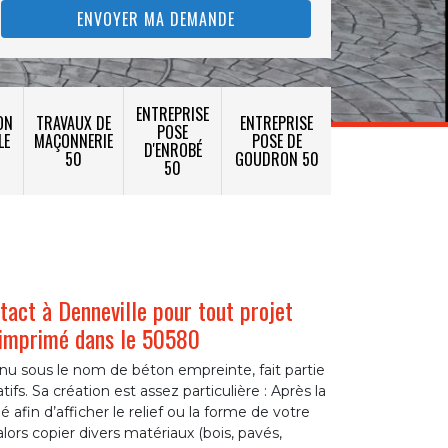
ENTREPRISE
ON
TRAVAUX DE
ENTREPRISE
POSE
LE
MAÇONNERIE
POSE DE
D'ENROBÉ
50
GOUDRON 50
50
tact à Denneville pour tout projet
n imprimé dans le 50580
nu sous le nom de béton empreinte, fait partie
ifs. Sa création est assez particulière : Après la
 afin d’afficher le relief ou la forme de votre
alors copier divers matériaux (bois, pavés,