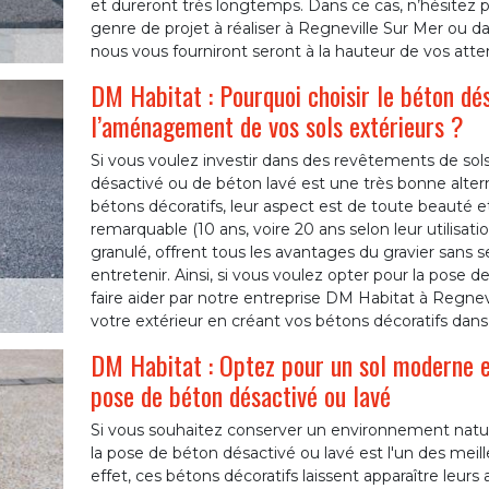
et dureront très longtemps. Dans ce cas, n’hésitez p
genre de projet à réaliser à Regneville Sur Mer ou da
nous vous fourniront seront à la hauteur de vos atte
DM Habitat : Pourquoi choisir le béton dés
l’aménagement de vos sols extérieurs ?
Si vous voulez investir dans des revêtements de sols
désactivé ou de béton lavé est une très bonne alterna
bétons décoratifs, leur aspect est de toute beauté e
remarquable (10 ans, voire 20 ans selon leur utilisati
granulé, offrent tous les avantages du gravier sans 
entretenir. Ainsi, si vous voulez opter pour la pose 
faire aider par notre entreprise DM Habitat à Regne
votre extérieur en créant vos bétons décoratifs dans l
DM Habitat : Optez pour un sol moderne et
pose de béton désactivé ou lavé
Si vous souhaitez conserver un environnement natu
la pose de béton désactivé ou lavé est l'un des meil
effet, ces bétons décoratifs laissent apparaître leur