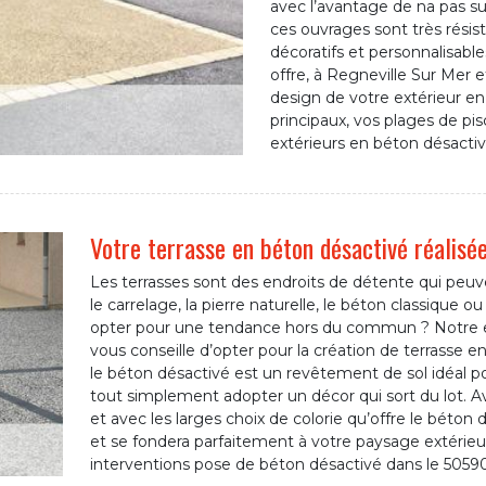
avec l’avantage de na pas sub
ces ouvrages sont très résis
décoratifs et personnalisabl
offre, à Regneville Sur Mer et
design de votre extérieur en 
principaux, vos plages de p
extérieurs en béton désactiv
Votre terrasse en béton désactivé réalisé
Les terrasses sont des endroits de détente qui peu
le carrelage, la pierre naturelle, le béton classique
opter pour une tendance hors du commun ? Notre e
vous conseille d’opter pour la création de terrasse e
le béton désactivé est un revêtement de sol idéal po
tout simplement adopter un décor qui sort du lot. Ave
et avec les larges choix de colorie qu’offre le béton 
et se fondera parfaitement à votre paysage extérie
interventions pose de béton désactivé dans le 50590