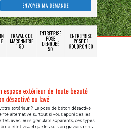
ENTREPRISE
ON
TRAVAUX DE
ENTREPRISE
POSE
LE
MAÇONNERIE
POSE DE
D'ENROBÉ
50
GOUDRON 50
50
un espace extérieur de toute beauté
on désactivé ou lavé
votre extérieur ? La pose de béton désactivé
ente alternative surtout si vous appréciez les
effet, avec leurs granulats apparents, ces types
même effet visuel que les sols en graviers mais