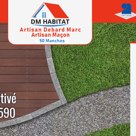
tivé
0590