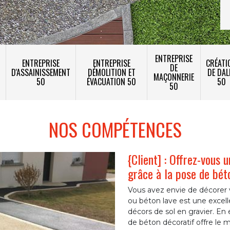
ENTREPRISE
ENTREPRISE
ENTREPRISE
CRÉATI
DE
T
D'ASSAINISSEMENT
DÉMOLITION ET
DE DAL
MAÇONNERIE
50
ÉVACUATION 50
50
50
NOS COMPÉTENCES
{Client] : Offrez-vous 
grâce à la pose de bét
Vous avez envie de décorer 
ou béton lave est une excell
décors de sol en gravier. En 
de béton décoratif offre le 