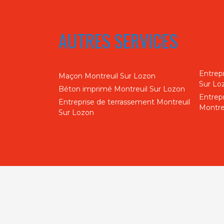
AUTRES SERVICES
Entrep
Maçon Montreuil Sur Lozon
Sur Lo
Béton imprimé Montreuil Sur Lozon
Entrep
Entreprise de terrassement Montreuil
Montre
Sur Lozon