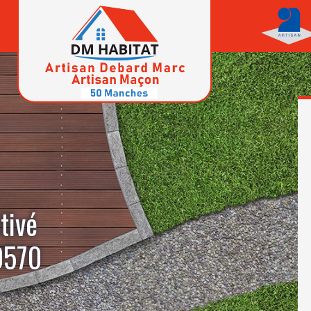
tivé
0570