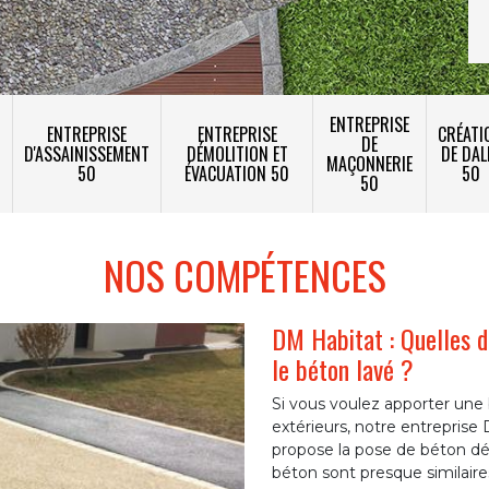
ENTREPRISE
ENTREPRISE
ENTREPRISE
CRÉATI
DE
T
D'ASSAINISSEMENT
DÉMOLITION ET
DE DAL
MAÇONNERIE
50
ÉVACUATION 50
50
50
NOS COMPÉTENCES
DM Habitat : Quelles d
le béton lavé ?
Si vous voulez apporter une b
extérieurs, notre entrepris
propose la pose de béton dé
béton sont presque similaires