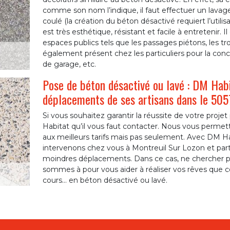
comme son nom l’indique, il faut effectuer un lavag
coulé (la création du béton désactivé requiert l’utili
est très esthétique, résistant et facile à entretenir.
espaces publics tels que les passages piétons, les trot
également présent chez les particuliers pour la conce
de garage, etc.
Pose de béton désactivé ou lavé : DM Habi
déplacements de ses artisans dans le 50
Si vous souhaitez garantir la réussite de votre proje
Habitat qu’il vous faut contacter. Nous vous permett
aux meilleurs tarifs mais pas seulement. Avec DM H
intervenons chez vous à Montreuil Sur Lozon et part
moindres déplacements. Dans ce cas, ne chercher plu
sommes à pour vous aider à réaliser vos rêves que ce s
cours… en béton désactivé ou lavé.