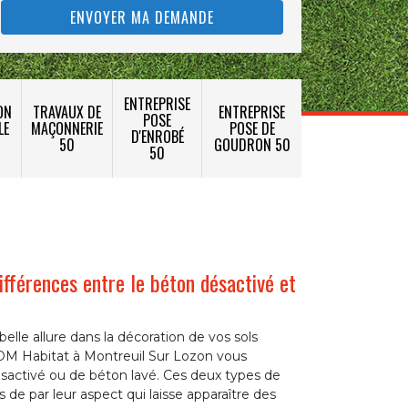
ENTREPRISE
ON
TRAVAUX DE
ENTREPRISE
POSE
LE
MAÇONNERIE
POSE DE
D'ENROBÉ
50
GOUDRON 50
50
ifférences entre le béton désactivé et
elle allure dans la décoration de vos sols
e DM Habitat à Montreuil Sur Lozon vous
sactivé ou de béton lavé. Ces deux types de
 de par leur aspect qui laisse apparaître des