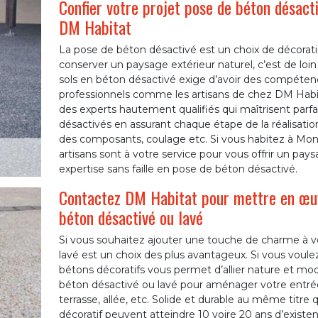
Confier votre projet pose de béton désact
DM Habitat
La pose de béton désactivé est un choix de décoration
conserver un paysage extérieur naturel, c’est de loin
sols en béton désactivé exige d’avoir des compétence
professionnels comme les artisans de chez DM Habit
des experts hautement qualifiés qui maîtrisent parfa
désactivés en assurant chaque étape de la réalisation
des composants, coulage etc. Si vous habitez à Montr
artisans sont à votre service pour vous offrir un pay
expertise sans faille en pose de béton désactivé.
Contactez DM Habitat pour mettre en œuvr
béton désactivé ou lavé
Si vous souhaitez ajouter une touche de charme à vo
lavé est un choix des plus avantageux. Si vous voul
bétons décoratifs vous permet d’allier nature et mo
béton désactivé ou lavé pour aménager votre entrée 
terrasse, allée, etc. Solide et durable au même titre 
décoratif peuvent atteindre 10 voire 20 ans d’existe