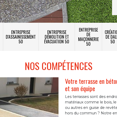
ENTREPRISE
ENTREPRISE
ENTREPRISE
CRÉATI
DE
T
D'ASSAINISSEMENT
DÉMOLITION ET
DE DAL
MAÇONNERIE
50
ÉVACUATION 50
50
50
NOS COMPÉTENCES
Votre terrasse en béto
et son équipe
Les terrasses sont des endro
matériaux comme le bois, le c
ou autres en guise de revê
hors du commun ? Notre ent