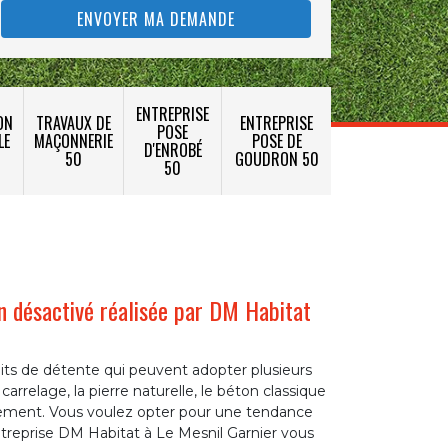
ENTREPRISE
ON
TRAVAUX DE
ENTREPRISE
POSE
LE
MAÇONNERIE
POSE DE
D'ENROBÉ
50
GOUDRON 50
50
n désactivé réalisée par DM Habitat
its de détente qui peuvent adopter plusieurs
arrelage, la pierre naturelle, le béton classique
tement. Vous voulez opter pour une tendance
reprise DM Habitat à Le Mesnil Garnier vous