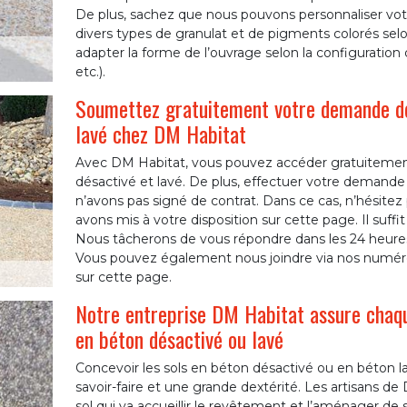
De plus, sachez que nous pouvons personnaliser vot
divers types de granulat et de pigments colorés se
adapter la forme de l’ouvrage selon la configuration 
etc.).
Soumettez gratuitement votre demande de
lavé chez DM Habitat
Avec DM Habitat, vous pouvez accéder gratuitemen
désactivé et lavé. De plus, effectuer votre demand
n’avons pas signé de contrat. Dans ce cas, n’hésitez
avons mis à votre disposition sur cette page. Il suffit 
Nous tâcherons de vous répondre dans les 24 heure
Vous pouvez également nous joindre via nos numér
sur cette page.
Notre entreprise DM Habitat assure chaqu
en béton désactivé ou lavé
Concevoir les sols en béton désactivé ou en béton l
savoir-faire et une grande dextérité. Les artisans de
sol qui va accueillir le revêtement et l’aménager de so