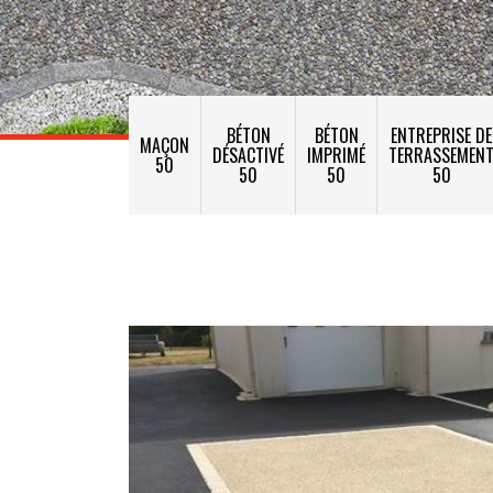
BÉTON
BÉTON
ENTREPRISE DE
MAÇON
DÉSACTIVÉ
IMPRIMÉ
TERRASSEMEN
50
50
50
50