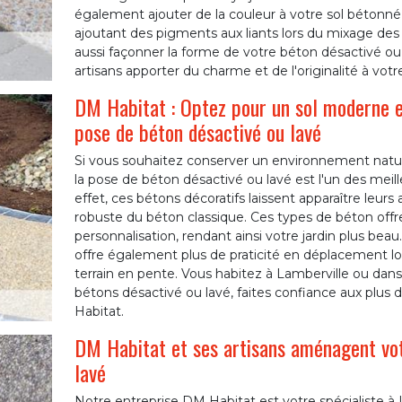
également ajouter de la couleur à votre sol bétonné
ajoutant des pigments aux liants lors du mixage d
aussi façonner la forme de votre béton désactivé ou l
artisans apporter du charme et de l'originalité à votr
DM Habitat : Optez pour un sol moderne et
pose de béton désactivé ou lavé
Si vous souhaitez conserver un environnement natu
la pose de béton désactivé ou lavé est l'un des meil
effet, ces bétons décoratifs laissent apparaître leur
robuste du béton classique. Ces types de béton offr
personnalisation, rendant ainsi votre jardin plus bea
offre également plus de praticité en déplacement lo
terrain en pente. Vous habitez à Lamberville ou dans 
bétons désactivé ou lavé, faites confiance aux plus
Habitat.
DM Habitat et ses artisans aménagent vot
lavé
Notre entreprise DM Habitat est votre spécialiste à