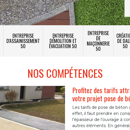
ENTREPRISE
ENTREPRISE
ENTREPRISE
CRÉATI
DE
T
D'ASSAINISSEMENT
DÉMOLITION ET
DE DAL
MAÇONNERIE
50
ÉVACUATION 50
50
50
NOS COMPÉTENCES
Profitez des tarifs att
votre projet pose de b
Les tarifs de pose de béton d
effet, il faut prendre en consid
l’épaisseur de l’ouvrage à co
autres éléments. En général, p