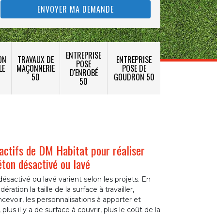
ENTREPRISE
ON
TRAVAUX DE
ENTREPRISE
POSE
LE
MAÇONNERIE
POSE DE
D'ENROBÉ
50
GOUDRON 50
50
ractifs de DM Habitat pour réaliser
éton désactivé ou lavé
ésactivé ou lavé varient selon les projets. En
ération la taille de la surface à travailler,
ncevoir, les personnalisations à apporter et
lus il y a de surface à couvrir, plus le coût de la