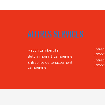
AUTRES SERVICES
Entrep
Maçon Lamberville
Lamber
Béton imprimé Lamberville
Entrep
Entreprise de terrassement
Lamber
Lamberville