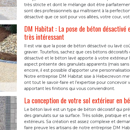
très stricte et dont le mélange doit être parfaiteme
sont des professionnels qui maîtrisent à la perfection
désactivé que ce soit pour vos allées, votre cour, vot
DM Habitat : La pose de béton désactivé e
très intéressant
Il est vrai que la pose de béton désactivé ou lavé 
gravier. Toutefois, sachez que ces bétons décoratifs 
désactivé et le béton lavé apporte à votre extérieur
aspect présente des granulats apparents (mais sans q
encore, il est possible d’apporter une personnalisati
Notre entreprise DM Habitat sise à Hebecrevon met à
ont tout le savoir-faire et l’expertise pour concevoi
apportant les finitions qui vous conviendront.
La conception de votre sol extérieur en b
Le béton lavé est un type de béton décoratif qui pré
des granulats sur sa surface. Très solide, pratique et e
extérieurs. Sa création est assez complexe et dema
faire preuve les artisans de notre entreprise DM H