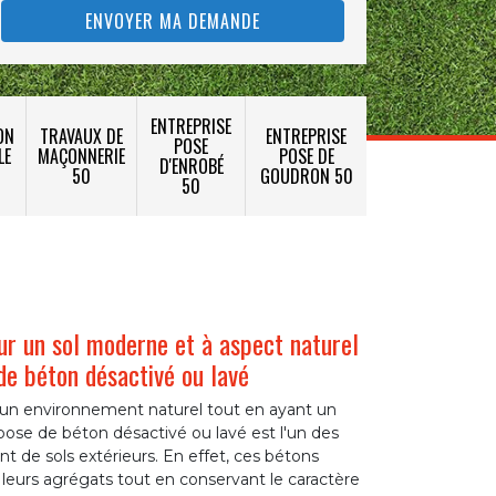
ENTREPRISE
ON
TRAVAUX DE
ENTREPRISE
POSE
LE
MAÇONNERIE
POSE DE
D'ENROBÉ
50
GOUDRON 50
50
r un sol moderne et à aspect naturel
 de béton désactivé ou lavé
 un environnement naturel tout en ayant un
pose de béton désactivé ou lavé est l'un des
t de sols extérieurs. En effet, ces bétons
e leurs agrégats tout en conservant le caractère