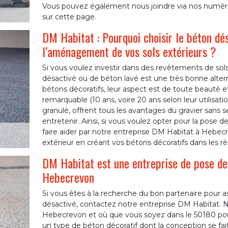
Vous pouvez également nous joindre via nos numér
sur cette page.
DM Habitat : Pourquoi choisir le béton dés
l’aménagement de vos sols extérieurs ?
Si vous voulez investir dans des revêtements de sols
désactivé ou de béton lavé est une très bonne alterna
bétons décoratifs, leur aspect est de toute beauté e
remarquable (10 ans, voire 20 ans selon leur utilisati
granulé, offrent tous les avantages du gravier sans 
entretenir. Ainsi, si vous voulez opter pour la pose 
faire aider par notre entreprise DM Habitat à Hebe
extérieur en créant vos bétons décoratifs dans les règ
DM Habitat est une entreprise de pose de 
Hebecrevon
Si vous êtes à la recherche du bon partenaire pour as
désactivé, contactez notre entreprise DM Habitat. 
Hebecrevon et où que vous soyez dans le 50180 pour 
un type de béton décoratif dont la conception se f