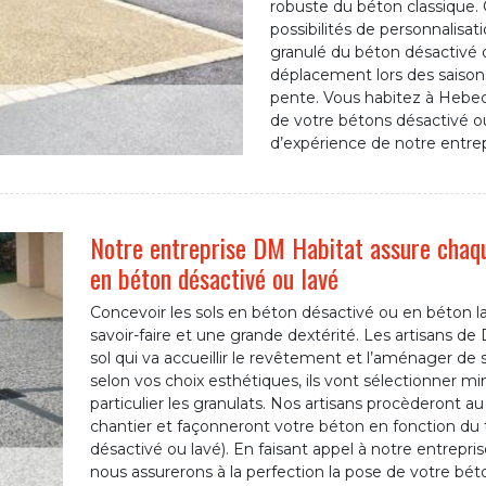
robuste du béton classique.
possibilités de personnalisati
granulé du béton désactivé o
déplacement lors des saisons
pente. Vous habitez à Hebec
de votre bétons désactivé ou
d’expérience de notre entre
Notre entreprise DM Habitat assure chaqu
en béton désactivé ou lavé
Concevoir les sols en béton désactivé ou en béton l
savoir-faire et une grande dextérité. Les artisans de
sol qui va accueillir le revêtement et l’aménager de so
selon vos choix esthétiques, ils vont sélectionner m
particulier les granulats. Nos artisans procèderont a
chantier et façonneront votre béton en fonction du
désactivé ou lavé). En faisant appel à notre entrep
nous assurerons à la perfection la pose de votre béto