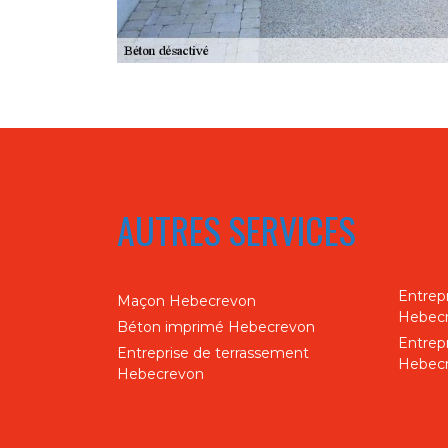
AUTRES SERVICES
Entrep
Maçon Hebecrevon
Hebec
Béton imprimé Hebecrevon
Entrep
Entreprise de terrassement
Hebec
Hebecrevon