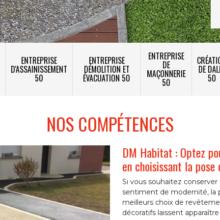
ENTREPRISE
ENTREPRISE
ENTREPRISE
CRÉATI
DE
T
D'ASSAINISSEMENT
DÉMOLITION ET
DE DAL
MAÇONNERIE
50
ÉVACUATION 50
50
50
NOS COMPÉTENCES
DM Habitat : Optez pou
en choisissant la pose
Si vous souhaitez conserver
sentiment de modernité, la 
meilleurs choix de revêtemen
décoratifs laissent apparaîtr