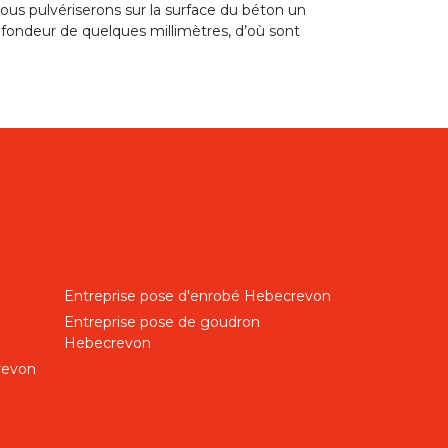
nous pulvériserons sur la surface du béton un
rofondeur de quelques millimètres, d’où sont
Entreprise pose d'enrobé Hebecrevon
Entreprise pose de goudron
Hebecrevon
revon