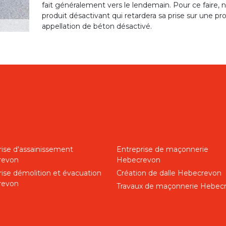
fait généralement vers le lendemain. Pour ce faire, 
produit désactivant qui retardera sa prise sur une p
appellation de béton désactivé.
rise d'assainissement
Entreprise de maçonnerie
revon
Hebecrevon
rise démolition et évacuation
Création de dalle Hebecrevon
revon
Travaux de maçonnerie Hebec