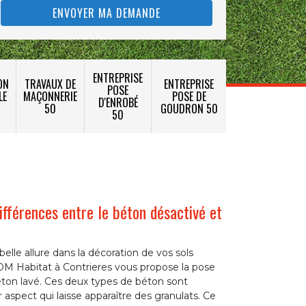
ENTREPRISE
ON
TRAVAUX DE
ENTREPRISE
POSE
LE
MAÇONNERIE
POSE DE
D'ENROBÉ
50
GOUDRON 50
50
ifférences entre le béton désactivé et
elle allure dans la décoration de vos sols
 DM Habitat à Contrieres vous propose la pose
ton lavé. Ces deux types de béton sont
r aspect qui laisse apparaître des granulats. Ce