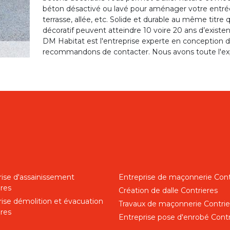
béton désactivé ou lavé pour aménager votre entrée 
terrasse, allée, etc. Solide et durable au même titre 
décoratif peuvent atteindre 10 voire 20 ans d’existen
DM Habitat est l'entreprise experte en conception 
recommandons de contacter. Nous avons toute l'expe
rise d'assainissement
Entreprise de maçonnerie Cont
eres
Création de dalle Contrieres
rise démolition et évacuation
Travaux de maçonnerie Contrie
eres
Entreprise pose d'enrobé Contr