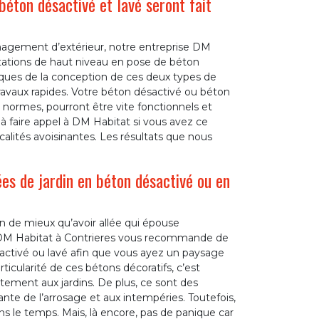
béton désactivé et lavé seront fait
gement d’extérieur, notre entreprise DM
stations de haut niveau en pose de béton
iques de la conception de ces deux types de
ravaux rapides. Votre béton désactivé ou béton
 normes, pourront être vite fonctionnels et
à faire appel à DM Habitat si vous avez ce
calités avoisinantes. Les résultats que nous
es de jardin en béton désactivé ou en
ien de mieux qu’avoir allée qui épouse
e DM Habitat à Contrieres vous recommande de
ésactivé ou lavé afin que vous ayez un paysage
ticularité de ces bétons décoratifs, c’est
itement aux jardins. De plus, ce sont des
nte de l’arrosage et aux intempéries. Toutefois,
ns le temps. Mais, là encore, pas de panique car