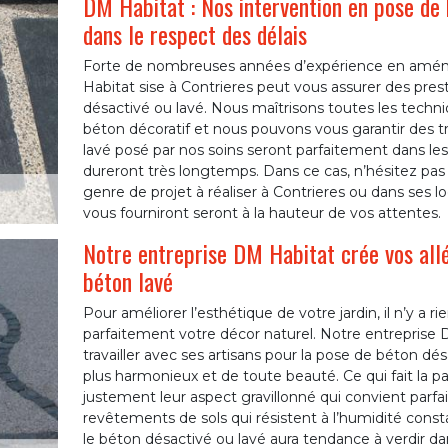
DM Habitat : Nos intervention en pose de 
dans le respect des délais
Forte de nombreuses années d’expérience en aména
Habitat sise à Contrieres peut vous assurer des pre
désactivé ou lavé. Nous maîtrisons toutes les techn
béton décoratif et nous pouvons vous garantir des t
lavé posé par nos soins seront parfaitement dans les
dureront très longtemps. Dans ce cas, n’hésitez pas 
genre de projet à réaliser à Contrieres ou dans ses lo
vous fourniront seront à la hauteur de vos attentes.
Notre entreprise DM Habitat crée vos allé
béton lavé
Pour améliorer l’esthétique de votre jardin, il n’y a r
parfaitement votre décor naturel. Notre entrepris
travailler avec ses artisans pour la pose de béton d
plus harmonieux et de toute beauté. Ce qui fait la par
justement leur aspect gravillonné qui convient parfa
revêtements de sols qui résistent à l’humidité consta
le béton désactivé ou lavé aura tendance à verdir da