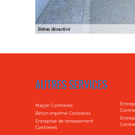
AUTRES SERVICES
Entrep
Maçon Contrieres
Contri
Béton imprimé Contrieres
Entrep
Entreprise de terrassement
Contri
Contrieres