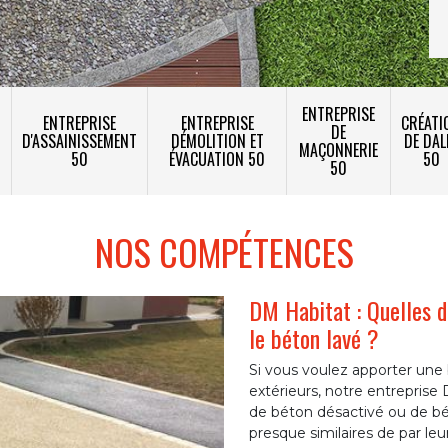
ENTREPRISE
ENTREPRISE
ENTREPRISE
CRÉATI
DE
T
D'ASSAINISSEMENT
DÉMOLITION ET
DE DAL
MAÇONNERIE
50
ÉVACUATION 50
50
50
NOS COMPÉTENCES
DM Habitat : Quelles d
le béton lavé ?
Si vous voulez apporter une b
extérieurs, notre entreprise
de béton désactivé ou de bé
presque similaires de par leu