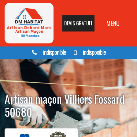
MENU
DEVIS GRATUIT
indisponible
indisponible
Artisan maçon Villiers Fossard
50680