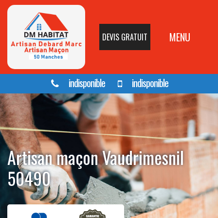
MENU
DEVIS GRATUIT
indisponible
indisponible
Artisan maçon Vaudrimesnil
50490