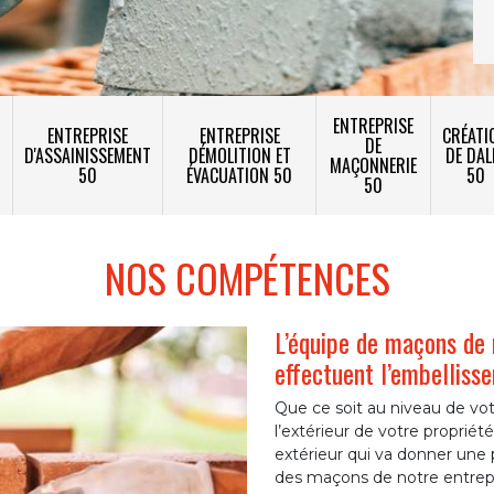
ENTREPRISE
ENTREPRISE
ENTREPRISE
CRÉATI
DE
T
D'ASSAINISSEMENT
DÉMOLITION ET
DE DAL
MAÇONNERIE
50
ÉVACUATION 50
50
50
NOS COMPÉTENCES
L’équipe de maçons de
effectuent l’embelliss
Que ce soit au niveau de vot
l’extérieur de votre propriété
extérieur qui va donner une 
des maçons de notre entrepr