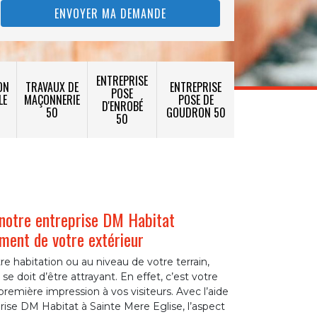
ENTREPRISE
ON
TRAVAUX DE
ENTREPRISE
POSE
LE
MAÇONNERIE
POSE DE
D'ENROBÉ
50
GOUDRON 50
50
 notre entreprise DM Habitat
ement de votre extérieur
re habitation ou au niveau de votre terrain,
 se doit d’être attrayant. En effet, c’est votre
première impression à vos visiteurs. Avec l’aide
ise DM Habitat à Sainte Mere Eglise, l’aspect