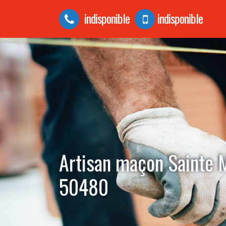
indisponible
indisponible
Artisan maçon Sainte 
50480