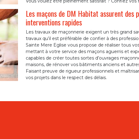
Vous voulez être pleinement satisfait ? Confiez vo
Les maçons de DM Habitat assurent des pr
interventions rapides
Les travaux de maçonnerie exigent un très grand sav
travaux qu’il est préférable de confier à des profess
Sainte Mere Eglise vous propose de réaliser tous vo
mettant à votre service des maçons aguerris et ex
capables de créer toutes sortes d’ouvrages maçonnés
maisons, de rénover vos bâtiments anciens et autres 
Faisant preuve de rigueur professionnels et maîtrisan
vos projets dans le respect des délais.