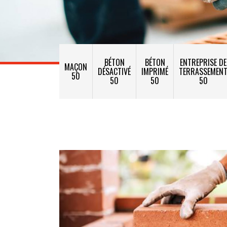
BÉTON
BÉTON
ENTREPRISE DE
MAÇON
DÉSACTIVÉ
IMPRIMÉ
TERRASSEMEN
50
50
50
50