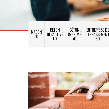
BÉTON
BÉTON
ENTREPRISE DE
MAÇON
DÉSACTIVÉ
IMPRIMÉ
TERRASSEMEN
50
50
50
50