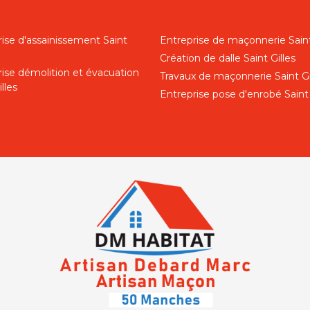
ise d'assainissement Saint
Entreprise de maçonnerie Saint
Création de dalle Saint Gilles
rise démolition et évacuation
Travaux de maçonnerie Saint Gi
lles
Entreprise pose d'enrobé Saint 