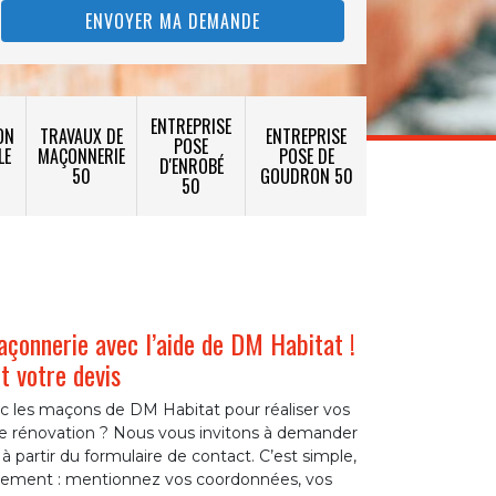
ENTREPRISE
ON
TRAVAUX DE
ENTREPRISE
POSE
LE
MAÇONNERIE
POSE DE
D'ENROBÉ
50
GOUDRON 50
50
açonnerie avec l’aide de DM Habitat !
 votre devis
ec les maçons de DM Habitat pour réaliser vos
de rénovation ? Nous vous invitons à demander
à partir du formulaire de contact. C’est simple,
agement : mentionnez vos coordonnées, vos