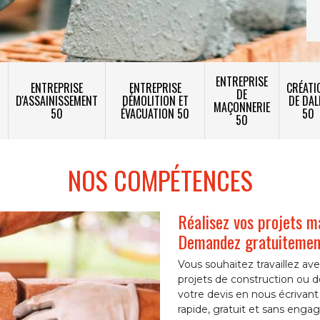
ENTREPRISE
ENTREPRISE
ENTREPRISE
CRÉATI
DE
T
D'ASSAINISSEMENT
DÉMOLITION ET
DE DAL
MAÇONNERIE
50
ÉVACUATION 50
50
50
NOS COMPÉTENCES
Réalisez vos projets m
Demandez gratuitement
Vous souhaitez travaillez av
projets de construction ou 
votre devis en nous écrivant 
rapide, gratuit et sans eng