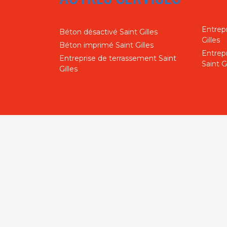
Entrepr
Béton désactivé Saint Gilles
Gilles
Béton imprimé Saint Gilles
Entrep
Entreprise de terrassement Saint
Saint Gi
Gilles