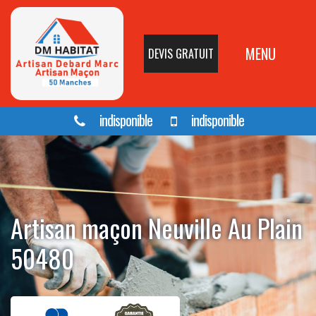
MENU
DEVIS GRATUIT
indisponible
indisponible
Artisan maçon Neuville Au Plain
50480