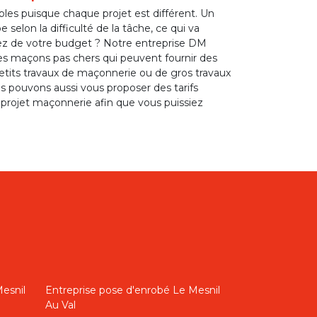
bles puisque chaque projet est différent. Un
 selon la difficulté de la tâche, ce qui va
ciez de votre budget ? Notre entreprise DM
des maçons pas chers qui peuvent fournir des
petits travaux de maçonnerie ou de gros travaux
ous pouvons aussi vous proposer des tarifs
re projet maçonnerie afin que vous puissiez
esnil
Entreprise pose d'enrobé Le Mesnil
Au Val