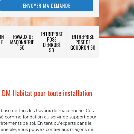
ENTREPRISE
ON
TRAVAUX DE
ENTREPRISE
POSE
LE
MAÇONNERIE
POSE DE
D'ENROBÉ
50
GOUDRON 50
50
 DM Habitat pour toute installation
a base de tous les travaux de maçonnerie. Ces
lisé comme fondation ou servir de support pour
revêtements de sol. En tant qu'experts dans le
énérale, vous pouvez confier aux maçons de