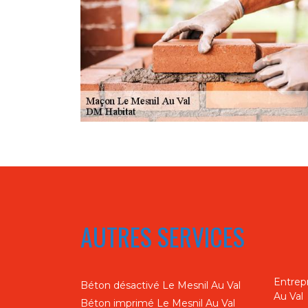
AUTRES SERVICES
Entrep
Béton désactivé Le Mesnil Au Val
Au Val
Béton imprimé Le Mesnil Au Val