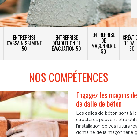
ENTREPRISE
ENTREPRISE
ENTREPRISE
CRÉATI
DE
T
D'ASSAINISSEMENT
DÉMOLITION ET
DE DAL
MAÇONNERIE
50
ÉVACUATION 50
50
50
NOS COMPÉTENCES
Engagez les maçons de
de dalle de béton
Les dalles de béton sont à l
structures peuvent être uti
l’installation de vos futurs 
domaine de la maçonnerie g