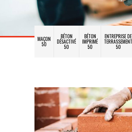
BÉTON
BÉTON
ENTREPRISE DE
MAÇON
DÉSACTIVÉ
IMPRIMÉ
TERRASSEMEN
50
50
50
50