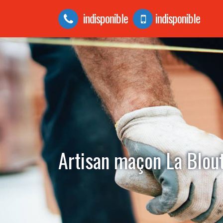
indisponible
indisponible
Artisan maçon La Blou