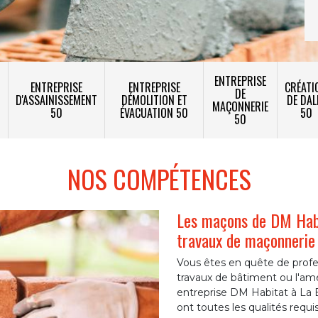
ENTREPRISE
ENTREPRISE
ENTREPRISE
CRÉATI
DE
T
D'ASSAINISSEMENT
DÉMOLITION ET
DE DAL
MAÇONNERIE
50
ÉVACUATION 50
50
50
NOS COMPÉTENCES
Les maçons de DM Habi
travaux de maçonnerie
Vous êtes en quête de profe
travaux de bâtiment ou l'a
entreprise DM Habitat à La
ont toutes les qualités requ