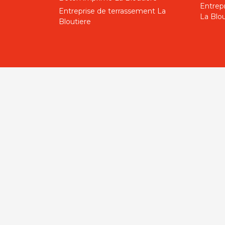
Entrep
Entreprise de terrassement La
La Blou
Bloutiere