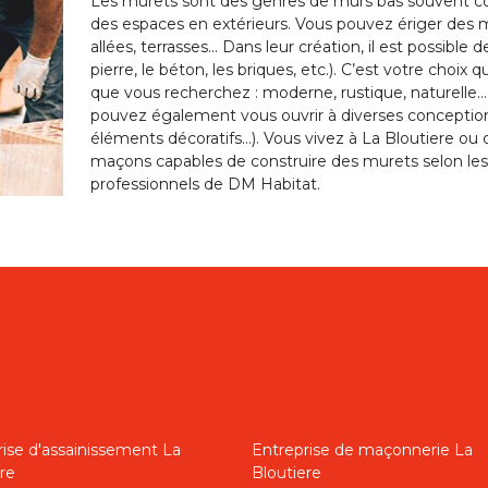
Les murets sont des genres de murs bas souvent cons
des espaces en extérieurs. Vous pouvez ériger des m
allées, terrasses… Dans leur création, il est possible 
pierre, le béton, les briques, etc.). C’est votre choix 
que vous recherchez : moderne, rustique, naturelle…
pouvez également vous ouvrir à diverses conceptions
éléments décoratifs…). Vous vivez à La Bloutiere ou 
maçons capables de construire des murets selon le
professionnels de DM Habitat.
rise d'assainissement La
Entreprise de maçonnerie La
re
Bloutiere