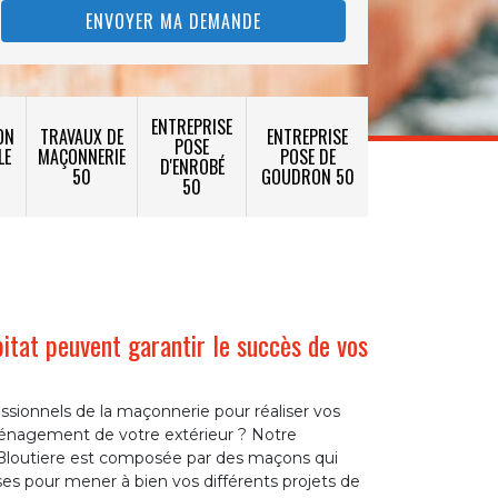
ENTREPRISE
ON
TRAVAUX DE
ENTREPRISE
POSE
LE
MAÇONNERIE
POSE DE
D'ENROBÉ
50
GOUDRON 50
50
tat peuvent garantir le succès de vos
ssionnels de la maçonnerie pour réaliser vos
ménagement de votre extérieur ? Notre
 Bloutiere est composée par des maçons qui
ises pour mener à bien vos différents projets de