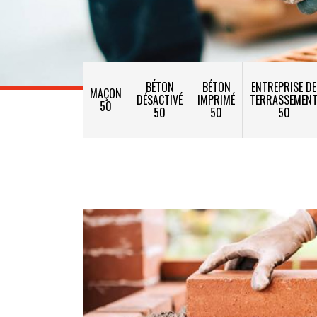
BÉTON
BÉTON
ENTREPRISE DE
MAÇON
DÉSACTIVÉ
IMPRIMÉ
TERRASSEMEN
50
50
50
50