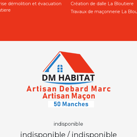
rise démolition et évacuation
Création de dalle La Bloutiere
tiere
Travaux de maçonnerie La Blou
indisponible
indisponible
/
indisponible