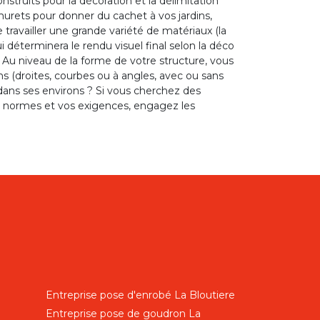
truits pour la décoration et la délimitation
urets pour donner du cachet à vos jardins,
de travailler une grande variété de matériaux (la
qui déterminera le rendu visuel final selon la déco
 Au niveau de la forme de votre structure, vous
 (droites, courbes ou à angles, avec ou sans
dans ses environs ? Si vous cherchez des
s normes et vos exigences, engagez les
Entreprise pose d'enrobé La Bloutiere
Entreprise pose de goudron La