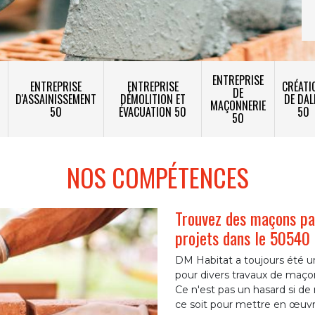
ENTREPRISE
ENTREPRISE
ENTREPRISE
CRÉATI
DE
T
D'ASSAINISSEMENT
DÉMOLITION ET
DE DAL
MAÇONNERIE
50
ÉVACUATION 50
50
50
NOS COMPÉTENCES
Trouvez des maçons pa
projets dans le 50540
DM Habitat a toujours été un
pour divers travaux de maço
Ce n'est pas un hasard si de
ce soit pour mettre en œuvr