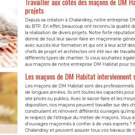
Travailler aux côtés des maçons de DM Hab
projets
Depuis sa création à Chalandrey, notre entreprise D
du BTP. En effet, beaucoup ont reconnu la qualité d
la réalisation de divers projets. Notre forte réputatio
donné de tout leur savoir-faire en maçonnerie généra
avec succès leur formation et qui ont à leur actif de
chefs de projet et architectes ont été ravi de travail
différents types de chantier. Si vous souhaitez égalem
aux maçons de notre entreprise DM Habitat pour tou
Les maçons de DM Habitat interviennent s
Les maçons de DM Habitat sont des professionnels
de longues années. Ils ont toutes les capacités pour tr
site privés ou publics. Avec le savoir-faire et les 
disposition, nos maçons peuvent travailler sur des ch
construisent et rénovent différents ouvrages qu’impor
le respect de l’éthique du métier de maçons. Vous a
d’ouvrages maçonnés à confier à de vrais experts ? 
Chalandrey et peuvent assurer tous vos travaux de 