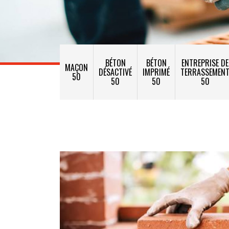
BÉTON
BÉTON
ENTREPRISE DE
MAÇON
DÉSACTIVÉ
IMPRIMÉ
TERRASSEMEN
50
50
50
50