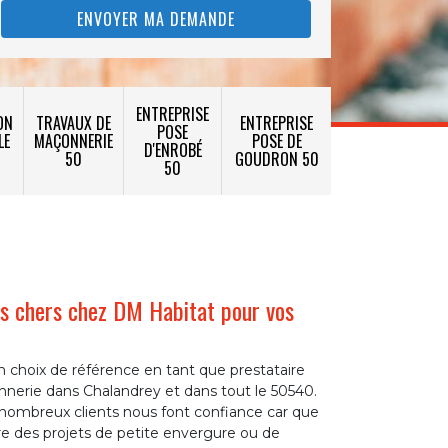
ENTREPRISE
ON
TRAVAUX DE
ENTREPRISE
POSE
LE
MAÇONNERIE
POSE DE
D'ENROBÉ
50
GOUDRON 50
50
s chers chez DM Habitat pour vos
 choix de référence en tant que prestataire
nnerie dans Chalandrey et dans tout le 50540.
 nombreux clients nous font confiance car que
e des projets de petite envergure ou de