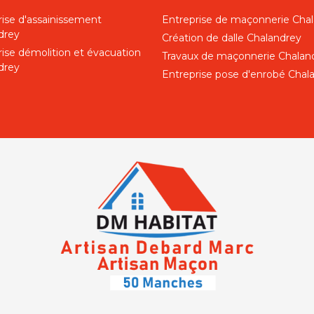
rise d'assainissement
Entreprise de maçonnerie Cha
drey
Création de dalle Chalandrey
rise démolition et évacuation
Travaux de maçonnerie Chalan
drey
Entreprise pose d'enrobé Chal