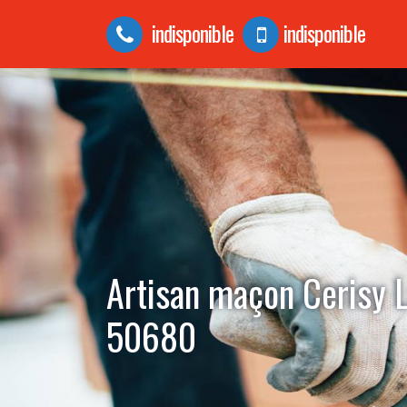
indisponible
indisponible
Artisan maçon Cerisy L
50680