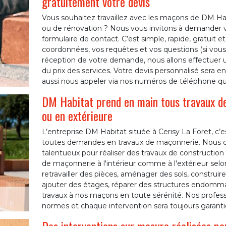
gratuitement votre devis
Vous souhaitez travaillez avec les maçons de DM Habi
ou de rénovation ? Nous vous invitons à demander vo
formulaire de contact. C’est simple, rapide, gratui
coordonnées, vos requêtes et vos questions (si vous e
réception de votre demande, nous allons effectuer un
du prix des services. Votre devis personnalisé sera 
aussi nous appeler via nos numéros de téléphone qui
DM Habitat prend en main tous travaux de
ou en extérieure
L’entreprise DM Habitat située à Cerisy La Foret, c’
toutes demandes en travaux de maçonnerie. Nous d
talentueux pour réaliser des travaux de construction
de maçonnerie à l'intérieur comme à l'extérieur selo
retravailler des pièces, aménager des sols, construir
ajouter des étages, réparer des structures endomm
travaux à nos maçons en toute sérénité. Nos professi
normes et chaque intervention sera toujours garanti