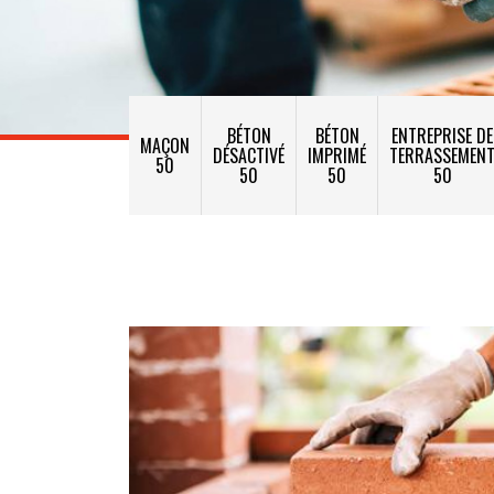
BÉTON
BÉTON
ENTREPRISE DE
MAÇON
DÉSACTIVÉ
IMPRIMÉ
TERRASSEMEN
50
50
50
50