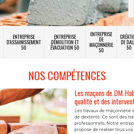
ENTREPRISE
ENTREPRISE
ENTREPRISE
CRÉATI
DE
T
D'ASSAINISSEMENT
DÉMOLITION ET
DE DAL
MAÇONNERIE
50
ÉVACUATION 50
50
50
NOS COMPÉTENCES
Les maçons de DM Habi
qualité et des interven
Les travaux de maçonnerie e
de dextérité. Ce sont des tra
professionnels. Notre entrep
propose de réaliser tous vos