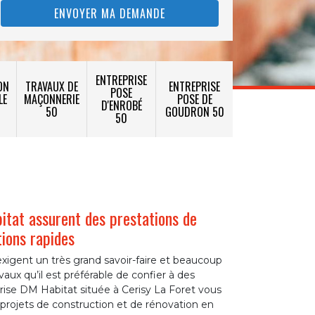
ENTREPRISE
ON
TRAVAUX DE
ENTREPRISE
POSE
LE
MAÇONNERIE
POSE DE
D'ENROBÉ
50
GOUDRON 50
50
tat assurent des prestations de
tions rapides
xigent un très grand savoir-faire et beaucoup
vaux qu’il est préférable de confier à des
rise DM Habitat située à Cerisy La Foret vous
 projets de construction et de rénovation en