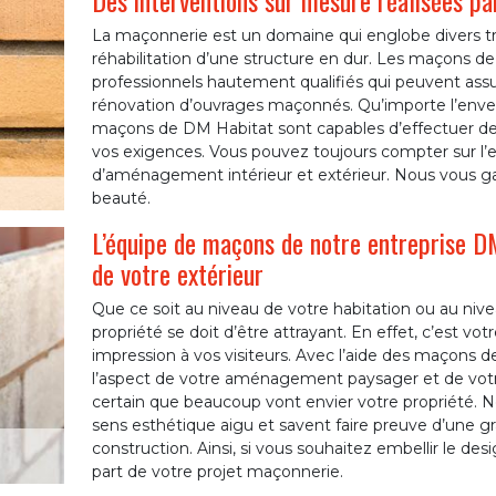
Des interventions sur mesure réalisées p
La maçonnerie est un domaine qui englobe divers tra
réhabilitation d’une structure en dur. Les maçons d
professionnels hautement qualifiés qui peuvent assure
rénovation d’ouvrages maçonnés. Qu’importe l’enver
maçons de DM Habitat sont capables d’effectuer de
vos exigences. Vous pouvez toujours compter sur l’
d’aménagement intérieur et extérieur. Nous vous g
beauté.
L’équipe de maçons de notre entreprise D
de votre extérieur
Que ce soit au niveau de votre habitation ou au nivea
propriété se doit d’être attrayant. En effet, c’est vo
impression à vos visiteurs. Avec l’aide des maçons d
l’aspect de votre aménagement paysager et de votre 
certain que beaucoup vont envier votre propriété. 
sens esthétique aigu et savent faire preuve d’une gr
construction. Ainsi, si vous souhaitez embellir le des
part de votre projet maçonnerie.