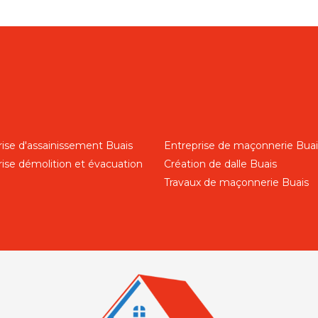
rise d'assainissement Buais
Entreprise de maçonnerie Buai
rise démolition et évacuation
Création de dalle Buais
Travaux de maçonnerie Buais