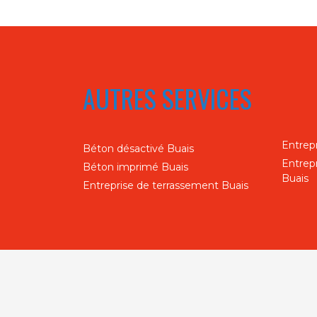
AUTRES SERVICES
Entrep
Béton désactivé Buais
Entrep
Béton imprimé Buais
Buais
Entreprise de terrassement Buais