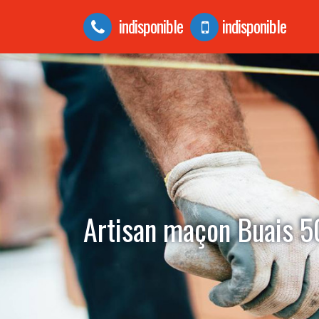
indisponible
indisponible
Artisan maçon Buais 