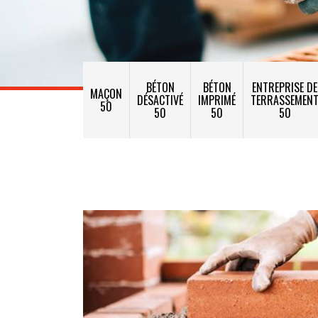
BÉTON
BÉTON
ENTREPRISE DE
MAÇON
DÉSACTIVÉ
IMPRIMÉ
TERRASSEMEN
50
50
50
50