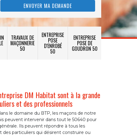
ENTREPRISE
ON
TRAVAUX DE
ENTREPRISE
POSE
LE
MAÇONNERIE
POSE DE
D'ENROBÉ
50
GOUDRON 50
50
ntreprise DM Habitat sont à la grande
culiers et des professionnels
e dans le domaine du BTP, les maçons de notre
is peuvent intervenir dans tout le 50640 pour
énérale. Ils peuvent répondre à tous les
 des particuliers qui désirent construire ou