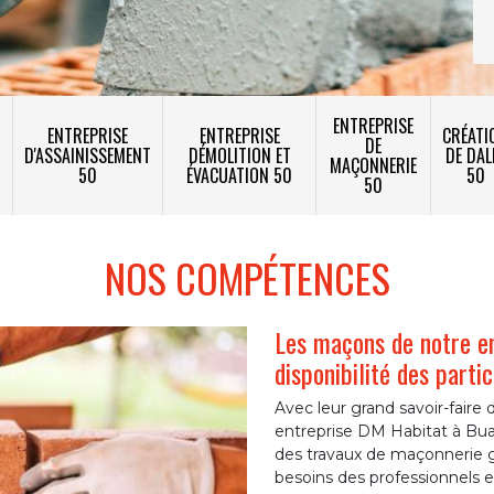
ENTREPRISE
ENTREPRISE
ENTREPRISE
CRÉATI
DE
T
D'ASSAINISSEMENT
DÉMOLITION ET
DE DAL
MAÇONNERIE
50
ÉVACUATION 50
50
50
NOS COMPÉTENCES
Les maçons de notre e
disponibilité des parti
Avec leur grand savoir-fair
entreprise DM Habitat à Bua
des travaux de maçonnerie g
besoins des professionnels et