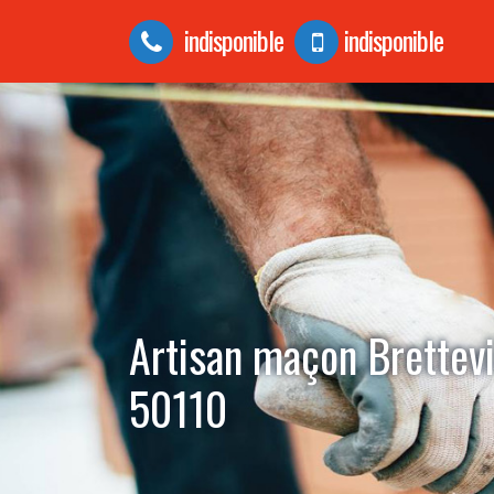
indisponible
indisponible
Artisan maçon Brettevi
50110