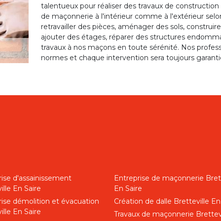
talentueux pour réaliser des travaux de construction
de maçonnerie à l'intérieur comme à l'extérieur selo
retravailler des pièces, aménager des sols, construir
ajouter des étages, réparer des structures endomm
travaux à nos maçons en toute sérénité. Nos professi
normes et chaque intervention sera toujours garanti
rise d'assainissement
Entreprise de maçonnerie Brett
ille En Saire
En Saire
rise démolition et évacuation
Création de dalle Bretteville En
ille En Saire
Travaux de maçonnerie Brettev