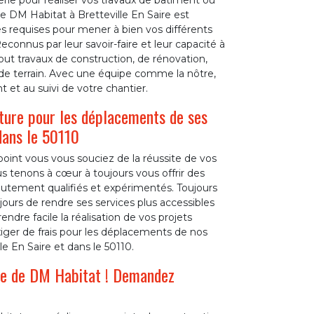
ie pour réaliser vos travaux de bâtiment ou
 DM Habitat à Bretteville En Saire est
s requises pour mener à bien vos différents
econnus par leur savoir-faire et leur capacité à
out travaux de construction, de rénovation,
 terrain. Avec une équipe comme la nôtre,
 et au suivi de votre chantier.
ture pour les déplacements de ses
dans le 50110
oint vous vous souciez de la réussite de vos
s tenons à cœur à toujours vous offrir des
autement qualifiés et expérimentés. Toujours
jours de rendre ses services plus accessibles
ndre facile la réalisation de vos projets
xiger de frais pour les déplacements de nos
le En Saire et dans le 50110.
ide de DM Habitat ! Demandez