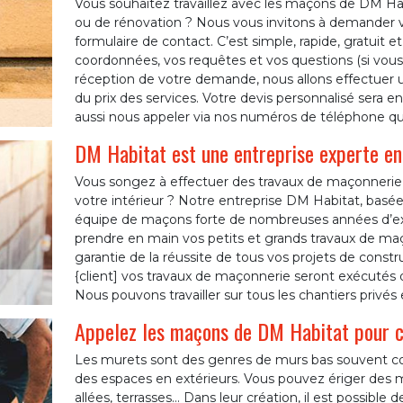
Vous souhaitez travaillez avec les maçons de DM Habi
ou de rénovation ? Nous vous invitons à demander vo
formulaire de contact. C’est simple, rapide, gratui
coordonnées, vos requêtes et vos questions (si vous e
réception de votre demande, nous allons effectuer un
du prix des services. Votre devis personnalisé sera 
aussi nous appeler via nos numéros de téléphone qui
DM Habitat est une entreprise experte en
Vous songez à effectuer des travaux de maçonnerie
votre intérieur ? Notre entreprise DM Habitat, basée
équipe de maçons forte de nombreuses années d’e
prendre en main vos petits et grands travaux de maço
garantie de la réussite de tous vos projets de cons
{client] vos travaux de maçonnerie seront exécutés d
Nous pouvons travailler sur tous les chantiers privés 
Appelez les maçons de DM Habitat pour c
Les murets sont des genres de murs bas souvent cons
des espaces en extérieurs. Vous pouvez ériger des m
allées, terrasses… Dans leur création, il est possible 