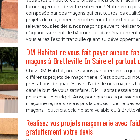
Vous êtes en quête de professionnels de la maçonner
l'aménagement de votre extérieur ? Notre entreprise
composée par des maçons qui ont toutes les qualité
projets de maçonnerie en intérieur et en extérieur. R
relever tous les défis, nos maçons peuvent réaliser t
d’agrandissement de bâtiment et d’aménagement de
vous aurez l’esprit tranquille quant au développement
DM Habitat ne vous fait payer aucune fac
maçons à Bretteville En Saire et partout 
Chez DM Habitat, nous savons parfaitement à quel p
différents projets de maçonnerie. C’est pourquoi nou
prestations de qualités avec l’aide de nos maçons h
dans le but de vous satisfaire, DM Habitat essaie tou
pour chaque budget. Ainsi, pour que nous puissions re
maçonnerie, nous avons pris la décision de ne pas e
maçons. Toutefois, cela ne sera valable qu’à Brettevil
Réalisez vos projets maçonnerie avec l’a
gratuitement votre devis