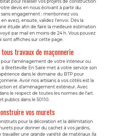
tat pour réaliser vos projets de construction
tre devis en nous écrivant à partir du
t et sans engagement : mentionnez vos
n avez), ensuite, validez l’envoi. Dès la
e étude afin de faire la meilleure estimation
envoyé par mail en moins de 24 h. Vous pouvez
 sont affiches sur cette page.
 tous travaux de maçonnerie
 pour l’aménagement de votre intérieur ou
 à Bretteville En Saire met à votre service son
xpérience dans le domaine du BTP pour
nnerie. Avoir nos artisans à vos côtés est la
truction et d’aménagement extérieur. Avec
ans le respect de toutes les normes de l'art.
et publics dans le 50110.
onstruire vos murets
truits pour la décoration et la délimitation
urets pour donner du cachet à vos jardins,
de travailler une grande variété de matériaux (la