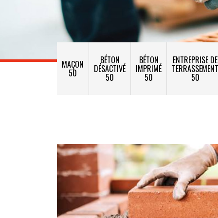
BÉTON
BÉTON
ENTREPRISE DE
MAÇON
DÉSACTIVÉ
IMPRIMÉ
TERRASSEMEN
50
50
50
50