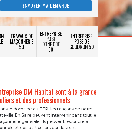
ENTREPRISE
ON
TRAVAUX DE
ENTREPRISE
POSE
LE
MAÇONNERIE
POSE DE
D'ENROBÉ
50
GOUDRON 50
50
ntreprise DM Habitat sont à la grande
culiers et des professionnels
e dans le domaine du BTP, les maçons de notre
teville En Saire peuvent intervenir dans tout le
açonnerie générale. Ils peuvent répondre à
onnels et des particuliers qui désirent