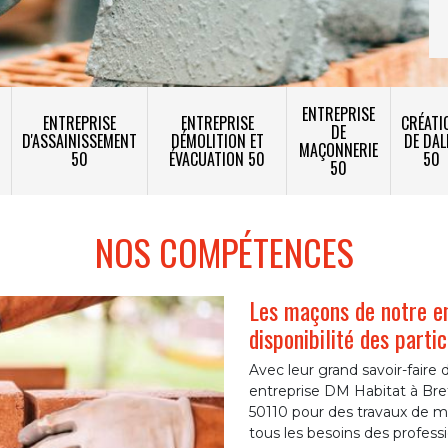
ENTREPRISE
ENTREPRISE
ENTREPRISE
CRÉATI
DE
T
D'ASSAINISSEMENT
DÉMOLITION ET
DE DAL
MAÇONNERIE
50
ÉVACUATION 50
50
50
NOS COMPÉTENCES
Les maçons de notre e
disponibilité des parti
Avec leur grand savoir-fair
entreprise DM Habitat à Bret
50110 pour des travaux de m
tous les besoins des professi