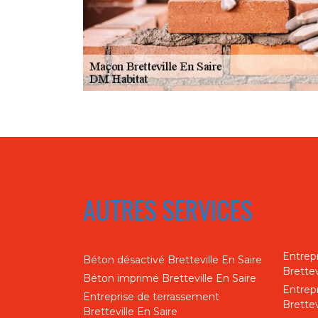
AUTRES SERVICES
Entrep
Béton désactivé Bretteville En Saire
Brettev
Béton imprimé Bretteville En Saire
Entrep
Entreprise de terrassement
Brettev
Bretteville En Saire