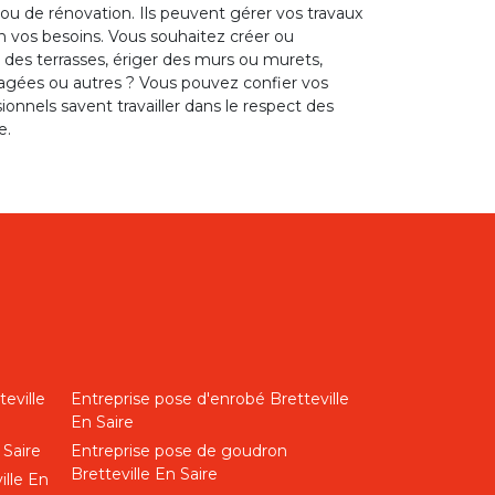
 ou de rénovation. Ils peuvent gérer vos travaux
n vos besoins. Vous souhaitez créer ou
e des terrasses, ériger des murs ou murets,
agées ou autres ? Vous pouvez confier vos
onnels savent travailler dans le respect des
e.
eville
Entreprise pose d'enrobé Bretteville
En Saire
 Saire
Entreprise pose de goudron
Bretteville En Saire
ille En