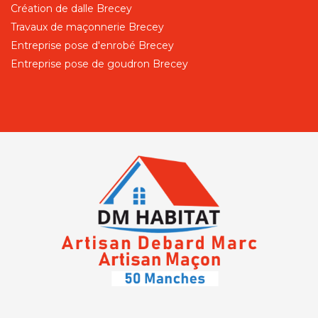
Création de dalle Brecey
Travaux de maçonnerie Brecey
Entreprise pose d'enrobé Brecey
Entreprise pose de goudron Brecey