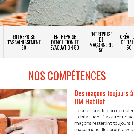
ENTREPRISE
ENTREPRISE
ENTREPRISE
CRÉATI
DE
T
D'ASSAINISSEMENT
DÉMOLITION ET
DE DAL
MAÇONNERIE
50
ÉVACUATION 50
50
50
NOS COMPÉTENCES
Des maçons toujours à 
DM Habitat
Pour assurer le bon déroul
Habitat tient à assurer un 
maçons resteront toujours à
maçonnerie. Ils seront à vos 