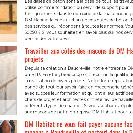
Les dalles de béton sont à la base de tous les trav
utilisé comme fondation ou servir de support pour l’i
tant qu'experts dans le domaine de la maçonnerie 
DM Habitat la construction de vos dalles de béton. 
des services qui répondent à toutes les normes. Vous
50250 ? Si vous souhaitez en savoir plus sur nos serv
demander votre devis.
Travailler aux côtés des maçons de DM Hab
projets
Depuis sa création à Baudreville, notre entreprise 
du BTP. En effet, beaucoup ont reconnu la qualité d
la réalisation de divers projets. Notre forte réputatio
donné de tout leur savoir-faire en maçonnerie généra
avec succès leur formation et qui ont à leur actif de
chefs de projet et architectes ont été ravi de travail
différents types de chantier. Si vous souhaitez égalem
aux maçons de notre entreprise DM Habitat pour tou
DM Habitat ne vous fait payer aucune fac
maçons à Baudreville et partout dans le 