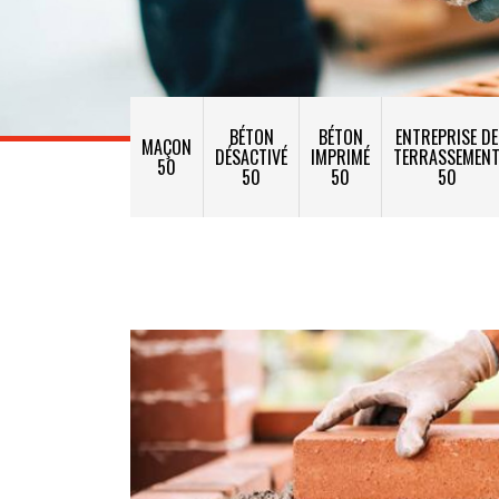
BÉTON
BÉTON
ENTREPRISE DE
MAÇON
DÉSACTIVÉ
IMPRIMÉ
TERRASSEMEN
50
50
50
50