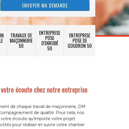
ENTREPRISE
ON
TRAVAUX DE
ENTREPRISE
POSE
LE
MAÇONNERIE
POSE DE
D'ENROBÉ
50
GOUDRON 50
50
votre écoute chez notre entreprise
ement de chaque travail de maçonnerie, DM
accompagnement de qualité. Pour cela, nos
 votre écoute qu’importe votre projet
côtés pour réaliser et suivre votre chantier