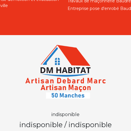
Travaux de maçonnerie Baudrev
ille
Entreprise pose d'enrobé Baudr
indisponible
indisponible
/
indisponible