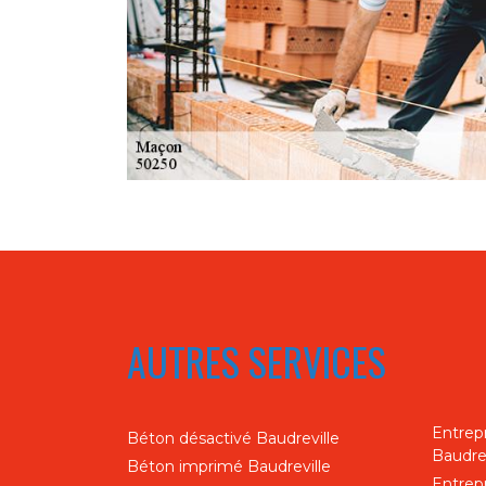
AUTRES SERVICES
Entrep
Béton désactivé Baudreville
Baudrev
Béton imprimé Baudreville
Entrep